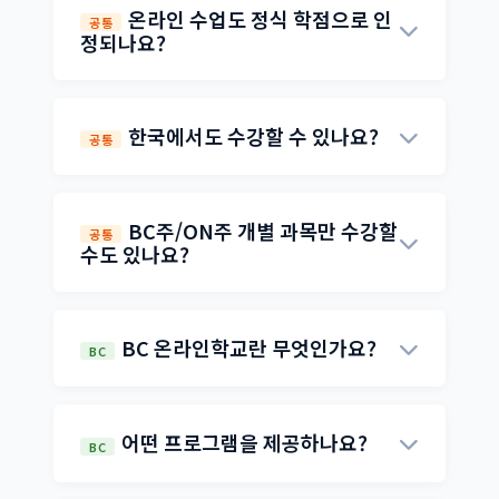
수강한 후, BC주로 이동하여 1년간 남은 학점
온라인 수업도 정식 학점으로 인
공통
을 이수하고 BC주 Dogwood Diploma 졸업
정되나요?
장을 취득하는 프로그램입니다. 유학 비용을
네, 100% 정식 학점으로 인정됩니다. ON주
대폭 절감하면서도 정식 BC주 졸업장을 받을
온라인학교는 온타리오 교육부 공인, BC주 온
수 있는 것이 가장 큰 장점입니다.
한국에서도 수강할 수 있나요?
공통
라인학교는 BC 교육부 공인 기관으로, 취득한
학점은 캐나다 및 미국 대학 입학 시 정규 학점
네, 전 세계 어디서나 인터넷만 있으면 수강 가
으로 인정됩니다.
능합니다. ON주는 완전 온라인 자기주도 학습
BC주/ON주 개별 과목만 수강할
공통
이며, BC주는 실시간 수업이지만 시차를 고려
수도 있나요?
한 스케줄 조정이 가능합니다. ESL 테스트도
네, BC주와 ON주 모두 개별 과목 수강이 가능
온라인으로 진행됩니다.
합니다. 수학, 과학, 영어 등 필요한 과목만 선
BC 온라인학교란 무엇인가요?
BC
택하여 수강할 수 있으며, 학점 보충이나 특정
과목 성적 향상이 필요한 학생들에게 적합합
BC 온라인학교는 BC주 교육부(Ministry of E
니다.
ducation)에서 공인한 온라인 학습 기관으로,
어떤 프로그램을 제공하나요?
BC
학생들이 원격으로 BC주 정규 교육과정을 이
수할 수 있도록 운영됩니다. 이수한 학점은 BC
BC 온라인학교에서는 Grade 10~12 과목, B