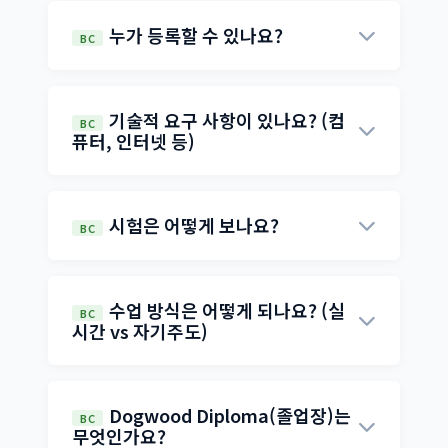
주 정규 학점으로 100% 인정됩니다.
C Dogwood Diploma 졸업과정, 2+1 Path
누가 등록할 수 있나요?
BC
way 프로그램 등을 제공합니다. 영어, 수학,
과학, 사회 등 주요 교과목과 선택 과목을 포함
캐나다 국내외 학생 모두 등록 가능합니다. 한
하여 40개 이상의 BC 공인 과목을 수강할 수
국을 포함한 해외 거주 학생도 온라인으로 수
기술적 요구 사항이 있나요? (컴
BC
있습니다.
강할 수 있으며, 학년에 따라 적합한 과목을 선
퓨터, 인터넷 등)
택하여 수강합니다. 만 16세 미만 학생은 보호
안정적인 인터넷 연결과 웹캠, 마이크가 장착
자 동의가 필요합니다.
된 컴퓨터(PC 또는 Mac)가 필요합니다. 실시
시험은 어떻게 보나요?
BC
간 화상 수업에 참여해야 하므로 최소 10Mbp
s 이상의 인터넷 속도를 권장합니다. 태블릿이
과목에 따라 온라인 시험, 과제 제출, 프로젝트
나 스마트폰만으로는 수업 참여가 어렵습니
평가 등 다양한 방식으로 평가가 이루어집니
수업 방식은 어떻게 되나요? (실
BC
다.
다. 일부 과목은 온라인 감독(proctoring) 하
시간 vs 자기주도)
에 시험을 치르며, BC주 졸업 요건인 Numera
BC 온라인학교는 실시간 원어민 수업과 자기
cy/Literacy Assessment는 공인 시험 센터에
주도 학습을 병행합니다. 주 2~3회 실시간 화
서 응시해야 합니다.
Dogwood Diploma(졸업장)는
BC
상 수업(소그룹 6-8명)이 진행되며, 나머지 시
무엇인가요?