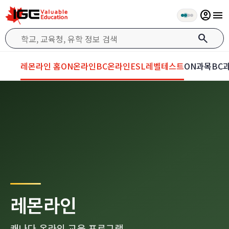
account_circle
menu
search
레몬라인 홈
ON온라인
BC온라인
ESL레벨테스트
ON과목
BC
레몬라인
캐나다 온라인 교육 프로그램