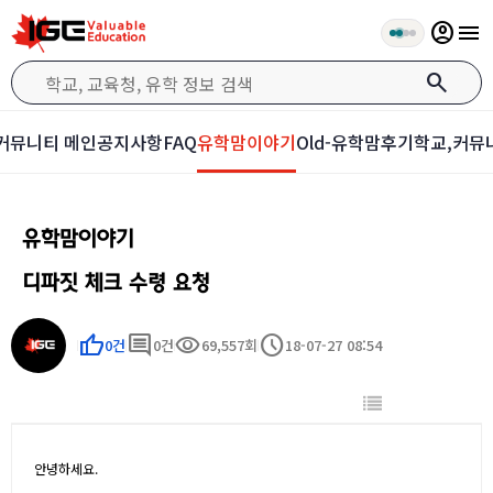
account_circle
menu
search
커뮤니티 메인
공지사항
FAQ
유학맘이야기
Old-유학맘후기
학교,커뮤
유학맘이야기
디파짓 체크 수령 요청
thumb_up
comment
visibility
schedule
0건
0건
69,557회
18-07-27 08:54
안녕하세요.