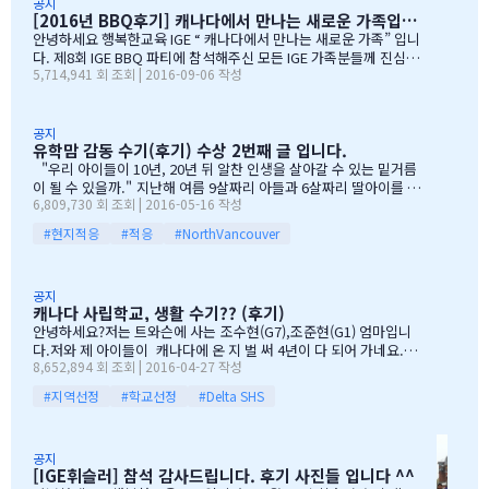
rean 어머님들은 준비성은 최고 인걸 다시 느끼게된 하루엿습니
공지
[2016년 BBQ후기] 캐나다에서 만나는 새로운 가족입니다
다. 유학맘이야기에 댓글이 27 이였지만, 참석해주시는 학부모
님들은 50분이 넘으셔서, 처음 오픈닝때 당황스러웠지만요~~ 바
안녕하세요 행복한교육 IGE “ 캐나다에서 만나는 새로운 가족” 입니
쁘신 와중에 참석해주신 [TD은행,오경호부동산,웨스트캐나다종
다. 제8회 IGE BBQ 파티에 참석해주신 모든 IGE 가족분들께 진심으
5,714,941 회 조회 | 2016-09-06 작성
합보험,캐나다쉬핑(코쉽해운),한인모터스]VERY 감사드리며, 언제
로 감사드립니다. 오전에 비가 와서 걱정 또 걱정을 하였지만, 어느
나 다과를 책임져주시는 오경호 팀장님 사모님께 진심으로 감사드
어머님께서는 오시는 중이시라고 전화 한통에 이런 생각을 하엿지요
리옵니다. 6월말이면 학기가 마무리되고, 한국으로 귀국하시는
~~ 한분이 오시던 두분이 오시던 감사히 생각하는 마음으로 이른 오
데 불편한거 없이 꼼꼼히 준비하시기 바라며, 내일이면 아마도 무
전부터 차근 차근 준비하엿습니다. 많은 IGE 가족분들께서 참석해주
공지
유학맘 감동 수기(후기) 수상 2번째 글 입니다.
한의 카톡 및 연락이 오지않을까 생각이 …
셧으며,(총114가족) 노스밴쿠버,랭리교육청 교육감님들께서도 참석
해주셧습니다. 11시30분부터 오픈닝을 시작하엿고, 12시부터 BBQ
"우리 아이들이 10년, 20년 뒤 알찬 인생을 살아갈 수 있는 밑거름
파티 시작으로 START 하엿지요. 그 다음 자녀학생들을 위하여 보물
이 될 수 있을까." 지난해 여름 9살짜리 아들과 6살짜리 딸아이를 데
6,809,730 회 조회 | 2016-05-16 작성
찻기 그리고 Q & A 를 시작으로 학부모님들께 답을 마추신 분들께 선
리고 캐나다 밴쿠버로 조기유학을 떠날 결심을 했을 때, 매일밤 떠오
물을 증정하는 즐거운 시간을 가져습니다. 매년 여름마다 BBQ 파티
르는 고민이었습니다. 지난 10여년동안 부모님과 함께 삼대가 살아
#현지적응
#적응
#NorthVancouver
를 진행하면서 시간이 정말 빨리 가는구나 생각이 듭니다. 맨처음…
왔기에 고민은 더욱 컸습니다. 가족이 떨어져 지내는 시간을 나이 드
신 부모님들이 견디실 수 있을까 하는 점도 마음을 무겁게 했습니다.
하지만 부모님께서는 "아이들의 장래를 위해 맹모삼천지교(孟母三
공지
遷之敎, 맹자의 어머니가 자식을 위해 세 번 이사했다는 뜻)는 못할
캐나다 사립학교, 생활 수기?? (후기)
망정, 조금이라도 기회가 있을 때 망설이지 말라"는 말로 오히려 제
안녕하세요?저는 트와슨에 사는 조수현(G7),조준현(G1) 엄마입니
등을 떠미셨습니다. 경제적인 여건이 딱히 좋은 것도 아니었습니다.
다.저와 제 아이들이 캐나다에 온 지 벌 써 4년이 다 되어 가네요.이
유학비용도 평소 한국에서 들어가던 교육비에 생활비가 조금 더 들어
8,652,894 회 조회 | 2016-04-27 작성
렇게 오래 있게 된 이유는 단 하나 너무 좋아서 입니다.철새도래지 바
가는 수준으로 잡았습니다. 자린고비 정신으로 단단히 무장을 했지
다도 가까이 있고 조용하고 제 아이들이 다니는 학교도 너무 좋습니
요. 어찌보면 단순무식하게 "영어도 배우고 아이들이 살아…
#지역선정
#학교선정
#Delta SHS
다.백인 비율도 높고요.ㅎㅎ제가 가장 만족도가 높았던 높게 생각 하
는 것은아이들이 다니는 학교입니다.Sacread heart school 입니
다.카톨릭 사립이구요.선생님들이 정말 좋습니다.교내 클럽 활동도
공지
정말 대단합니다.발론티어로 돌아가는 것도 대단하고요. 큰아이가
[IGE휘슬러] 참석 감사드립니다. 후기 사진들 입니다 ^^
처음 왔을 떼 G4 영어도 잘 못하고 힘들어 할 때 워낙 엉뚱한 놈이라