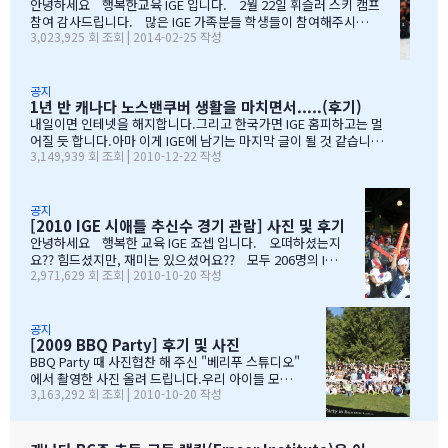
안녕하세요 행복한교육 IGE 입니다. 2월 22일 휘슬러 스키 캠프
엉뚱한 짓을 할 때도 선생님께서 괜찮다고남자아이들은 그렇게 크는
참여 감사드립니다. 많은 IGE 가족분들 학생들이 참여해주시고,
거라고 말씀해주시고아이의 작은 장단점도 다 알고 계시고 장점도
3,023,925 회 조회 | 2014-02-25 작성
빛내주셔서 감사드립니다. 안타깝게도 화창한 날씨여야하는데,
크게 칭찬해주시고학년 마지막 주에는 저를 앉혀놓고 방학 캠프 리
눈보라치는 휘슬러 였으며, 아무도 다치지않고 무사히 행사를 마추
스트 업도 &…
어서 다행입니다. 행사때마다 도와주시는 조이모터스 권도영 차
장님, 웨스트캐나다 보험 김정중부장님, 하나투어 지용구님, IGE S
공지
1년 반 캐나다 노스밴쿠버 생활을 마치면서.....(후기)
CHOOL 부서에 김미정선생님, 박숙희 선생님 그리고 코퀴틀람 사
무실에 김의정팀장님, 김예경님 진심을 감사드립니다. 마지막으
내일이면 인테넷을 해지합니다.그리고 한국가면 IGE 홈피하고는 멀
로 요번 행사를 진행해주신 전준성 본부장님께 감사드리며, 이벤트
어질 듯 합니다.아마 이게 IGE에 남기는 마지막 글이 될 것 같습니다
3,149,939 회 조회 | 2010-12-22 작성
까지 준비해주신 본부장님 수고많으셨습니다. " 스키 이벤트" 꼭
1년 반동안의 시간...저희 아이들에게 너무 소중한 시간이였습니다.
참여부탁리며, 휘슬러에서 찍은 사진들 올려드리오니, 필요하신 분
처음 유학을 결정하고 가장 고민되었던 것이 지역 및 학교와 유학원
들은 댓글로 남겨주시면, 카톡 혹은 메일로 보내드리겠습니다. 감
선택이였는데......추천 받은 세 군 데 중에서 선택한 IGE.....서비스
사합니다.…
마인드가 확실하고 고객을 끝까지 책임질 줄 아는 회사였습니다.한
공지
[2010 IGE 시애틀 추신수 경기 관람] 사진 및 후기
국 학생이 적은 웨스트 벤쿠버. 그리고 정 사장님이 추천해주신 caulf
eild.....최고의 선택이였습니다. 아이들은 지난 주 부터 계속 farew
안녕하세요 행복한 교육 IGE 죠셉 입니다. 오떠하셨는지
ell party입니다.지난 주에 큰애는 6학년 남자 애들 모두 모여서 이번
요?? 힘드셨지만, 재미는 있으셨어요?? 모두 206명의 IGE
2,971,629 회 조회 | 2010-10-20 작성
에 떠나는 한국 아이 2명을 위한 피자파티에 참석하였고 이번 주는 6
가족분들이 참석하셨으며, 무사히 이벤트 마무리되었습니
학년 아이들끼리 노벤에 있는 레이저텍에서 번개 모임을 하고 놀다가
다. 아버님/어머님들의 한마음으로 잘~알 마무리 할수있었
왔습니다.둘째는 친했던 친구들 집에 초대를 받아서 4명의 친구와 돌
습니다. 감사합니다...꾸벅!!! 이른 아침부터 준비하시고,
아가면서 sleep over하느라 집에 들어오질 않습니…
국경에서 장작 3시간동안 시간이 걸리셨고....오마이갓~!!!
공지
[2009 BBQ Party] 후기 및 사진
그래두 미국땅은 밟아보았죠~~추신수도 보고~~야구경기도
보고~~~따뜻한 햇빛아래에서 시원한 맥주도....ㅋㅋㅋ ^^
BBQ Party 때 사진협찬 해 주신 "베리푸 스튜디오"
아버님/어머님들의 여유스러운 모습에 저 또한 신나드라고
에서 촬영한 사진 올려 드립니다.우리 아이들 모
3,163,292 회 조회 | 2010-10-20 작성
요~~~응원도 힘차게 하며...단지 추신수 선수가 뒷 돌아보지
습 잘 찾아 보세요..혹시나 빠진 가족이 있더라도 용
않아서 아쉬웠지만...........( 쫌~~ 뒤를 돌아보고 손 한번 흔
서 해 주셔요..^_____________^
들어주면 안디나??? ^^ 다음에는 박찬호선수 ?) 역시 집
&…
떠나면 고생이죠??? ㅋㅋㅋㅋㅋㅋ …