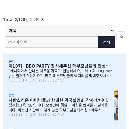
Total 2,128건
1 페이지
검색
공지
제10회_ BBQ PARTY 참석해주신 학부모님들께 진심으로 감사드립니다
“캐나다에서 만나는 새로운 가족” 안녕하세요, 제10회 BBQ Part
y 는 즐거우셧는지요? 많은 학부모님들께서 자리를 빛내주셔서 너
4,096,901 회 조회 | 2018-09-12 작성
무 감사합니다. 오전에 비가 와서 많이 걱정을 하엿지만, 다행이도
비가 않오지 않아서, 무사히 행사를 진행할수 잇었습니다. 잠을 설치
며, 이른 새벽부터 일어나, 일기예보를 보며, 비가 않온다고 하여, 너
무 감사하엿지요. (아마 작년에 참석하셧던 학부모님들은 아주 아주
공지
자랑스러운 어머님들과 함께한 귀국설명회 감사 합니다.
잘 아셧을것입니다 ^^). 매년 여름의 BBQ 파티는 WELCOME TO C
ANADA & WELCOME TO IGE 의미를 두고 있습니다. Q & A 에서 I
행복한교육 IGE 입니다. 오랜만에 햇님이 아침을 반겨준거 같사옵
GE 의 Motto 에 대해서, 언급드린봐와 같이, 행사 준비에 음식준비
니다. 바쁘신 시간에 이렇게 많은 학부모님들께서 참석해주셔서
4,737,374 회 조회 | 2018-04-20 작성
그리고 상품 물건을 구입하면서, 필요하신 생필품(?)이 무엇인지? 고
자리를 빛내주셔서 진심으로 감사 또 감사드립니다. 멀리서 남아
민 또 고민하고 쇼핑을 하였습니다. 또한, 음식은 염치스럽게 매년 어
서 오신 학부모님도 계시고, 요번 여름에 한국으로 돌아가시지않
머님께서…
지만, 미리 귀국에 대해서 대비하시는 학부모님들 계셔서 역시 Ko