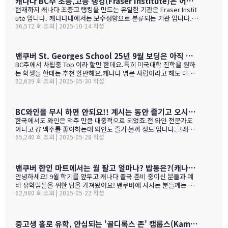
캐나다 BC주 초등,고등 랭킹(Fraser Institute)은 어떻게 만들어 지나 ?
현재까지 캐나다 초중고 랭킹을 만드는 유일한 기관은 Fraser Instit
ute 입니다. 캐나다내에서는 보수성향으로 분류되는 기관 입니다.
36,572 회 조회 | 2025-10-14 작성
하여간일반적으로 학교 랭킹 하면 학교의 성적 그러니까 표준 시험결
과가 주가 될것으로 예상 하지만 ....주마다 차이는 있지만 20%-45%
가 학업 관련 비중이고 다른 여타 지수가 나머지를 차지 합니다. BC
고등학교의 경우 (9개 지표):평균 시험 점수 (Average exam mark)
밴쿠버 St. Georges School 25년 9월 보딩은 아직 자리가 있다고 하네요.
졸업률 (Diploma completion rate)학생당 이수 과목 수 (Courses
BC주에서 사립중 Top 이라 할만 한데요.특히 미국대학 진학을 원하
taken per student)진급 지연율 (Delayed advancement rate)
는 학생들 한테는 추천 할만해요.캐나다 명문 사립이라고 해도 미국
시험 낙제율 (Percentage of exams failed)학교 vs 시험 점수 차
92,639 회 조회 | 2025-05-30 작성
대학 진학은 그저그런 학교도 많거던요.이학교가 하여간 학비+보딩
이 (School vs. exam mark difference) 7-9. 성별 격차 지표 3개
이 젤 비싸기는 하죠.아래는 입학 절차 입니다. SSAT가 아직 준비 안
(Gender gap indicators)BC주의 경우 초등학교는 FSA(Foun…
된 학생들도 가능 하니 관심 있으시면 문의 주세요. Boarding Stud
ent TuitionCanadian Students$73,500American / Mexican / or
BC와인을 무시 하면 안되요!! 계시는 동안 즐기고 오시기를 바랍니다. (밴쿠버에서 소주는 얼마?)
Non-Resident Canadian Students$84,000International Stude
한국에서도 와인은 맥주 만큼 대중적으로 되었죠.전 와인 전문가도
nts$99,500
아니고 걍 맥주를 좋아하는데 와인도 즐겨 볼까 정도 입니다.그래도
65,240 회 조회 | 2025-05-28 작성
와인을 이것 저것 10년넘게 먹다 보니 캐나다, 미국 와인이 유럽산 대
리보 가격부터 해서 난 좋더라 하는 것이 굳어 지기는 했어요.(일단
다음날 숙취감이 없어서. ㅎ)캐나다 첨 가시는분들이 놀라는 점중 하
나가 술을 마트,편의점에서 팔지 않고 따로 리쿼스토어나 와인 N 비
밴쿠버 한인 마트에서는 뭘 팔고 얼마나? 밥통은?(캐나다 출국 준비 중이신 분들과 예비 유학맘들을 위한)
어 스토어만 가야 살수 있다는 것이죠.하여간 이번에는 BC와인 장점
안녕하세요! 9월 학기를 앞두고 캐나다 출국 준비 중이신 분들과 예
을 한번 알아볼게요. GPT가 정리 해본 글이에요. 한번 보세요.그리고
비 유학맘들을 위한 팁을 가져왔어요! 밴쿠버에 사시는 분들께는 이
어떤 와인이 있나? 아래 사진으로 함 보세요.ㅎㅎ 그리고 밴쿠버에서
62,980 회 조회 | 2025-05-22 작성
미 익숙한 정보일 수도 있지만, 처음 가시는 분들께는 정말 유용할 거
파는 한국 소주 종류와 가격도 함 보세요. 당연 한국보다 비싸죠!!!1.
예요. 특히 먹고 사는 문제는 정말 중요하잖아요! 오늘은 코퀴틀람에
BC 와인이 유럽 와인보다 돋보이는 점구분BC 주 (오카나건 중심)유
있는 한남마트를 소개해드릴게요! 북미에서는 H-mart가 워낙 유명
럽 전통 산지기후·테루아한여름 일조량이 부르고뉴·토스카나보다 1
하지만, 밴쿠버 지역에서는 한남마트도 있죠. (홍보글 절대 아님 ㅋ
중고생 홀로 유학, 안심되는 '골디록스 존' 캠룹스(Kamloops)가 정답입니다
0-15 % 길고, 일교차가 커 산도가 살아 있음. 서늘한 밤 덕분에 과일