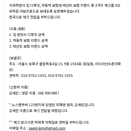
귀국하면서 집 디파짓, 자동차 보험과 테넌트 보험 리펀드 총 3가지 체크를 IGE
유학원 아보츠포드로 보내도록 요청해두었습니다.
한국으로 체크 전달을 부탁드립니다.
[수표 내용]
1. 집 렌트비 디파짓 금액
2. 자동차 보험 리펀드 금액
3. 테넌트 보험 리펀드 금액
[보낼곳]
주소 : 서울시 송파구 올림픽로4길 15, 9동 1504호 (잠실동, 아시아선수촌아파
트)
연락처 : 010-9762-1055, 010-9761-1055
[신청자 이름]
김세린 ( 영문 이름 : SAE RIN KIM )
* 노스밴쿠버 123번지에 있었던 최재영 엄마, 김세린입니다.
김세린 이름으로 체크 전달될 예정입니다.
** 체크 받으시면 저에게 이메일로 연락을 부탁드립니다.
이메일 주소 :
saerin.kim@gmail.com