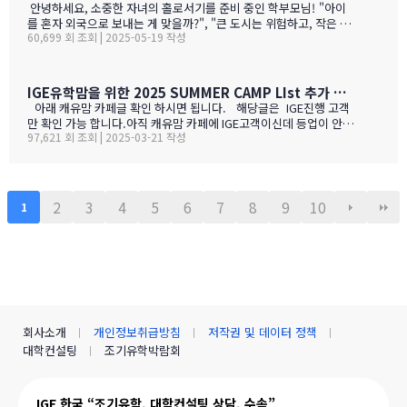
ㅋ)사진들을 보시면서 가격대와 어떤 물건들이 있는지 미리 체크해
안녕하세요, 소중한 자녀의 홀로서기를 준비 중인 학부모님! "아이
향이 …
보세요!특히 주목할 점은 전기밥솥인데요, 한국에서 가져간 제품은
를 혼자 외국으로 보내는 게 맞을까?", "큰 도시는 위험하고, 작은 도
전압이 달라서 사용할 수 없어서 어쩔 수 없이 현지에서 새로 구입해
60,699 회 조회 | 2025-05-19 작성
시는 교육환경이 부족할까?" 이런 고민으로 밤잠 설치시죠? 오늘은
야 하는 것중 하나 일수 있죠? 하기는 요새는 워낙 밥들을 먹지 않다
중고생 홀로 유학 가기에 가장 이상적인 캐나다 '캠룹스'를 소개해 드
보니 IGE에서 막판에 캐나다행을 결정 하신분들을 위해서 5월 31일
릴게요. 우리 아이 혼자 보내도 안심되는 '골디록스 존' 캠룹스 골디
추가로 zoom 으로 정착설명회를 하게 되었습니다.
록스 존이란 '너무 크지도 작지도 않은, 딱 적당한 환경'을 말해요. 아
IGE유학맘을 위한 2025 SUMMER CAMP LIst 추가 되었습니다.
이 혼자 유학가기에 캠룹스가 딱 맞는 이유, 함께 알아볼까요? ?️ 아
아래 캐유맘 카페글 확인 하시면 됩니다. 해당글은 IGE진행 고객
이 혼자서도 쉽게 적응할 수 있는 도시 규모 인구 약 1…
만 확인 가능 합니다.아직 캐유맘 카페에 IGE고객이신데 등업이 안된
97,621 회 조회 | 2025-03-21 작성
분들은 등업 신청 해주시기 바랍니다. 해당글 바로 가기 --> http
s://cafe.naver.com/canadauhakmoms/2775 https://ca
fe.naver.com/canadauhakmoms/2775
2
3
4
5
6
7
8
9
10
1
회사소개
개인정보취급방침
저작권 및 데이터 정책
대학컨설팅
조기유학박람회
IGE 한국 “조기유학, 대학컨설팅 상담, 수속”