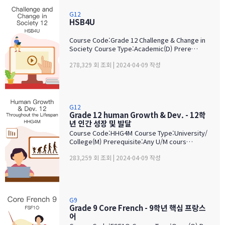
G12
HSB4U
Course Code:Grade 12 Challenge & Change in
Society Course Type:Academic(D) Prere…
278,329 회 조회 | 2024-04-09 작성
G12
Grade 12 human Growth & Dev. - 12학
년 인간 성장 및 발달
Course Code:HHG4M Course Type:University/
College(M) Prerequisite:Any U/M cours…
283,259 회 조회 | 2024-04-09 작성
G9
Grade 9 Core French - 9학년 핵심 프랑스
어