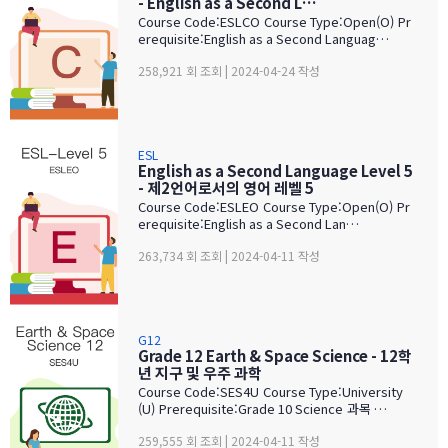
- English as a Second L…
Course Code:ESLCO Course Type:Open(O) Pr
erequisite:English as a Second Languag…
258,921 회 조회 | 2024-04-24 작성
ESL
English as a Second Language Level 5
- 제2언어로서의 영어 레벨 5
Course Code:ESLEO Course Type:Open(O) Pr
erequisite:English as a Second Lan…
263,734 회 조회 | 2024-04-11 작성
G12
Grade 12 Earth & Space Science - 12학
년 지구 및 우주 과학
Course Code:SES4U Course Type:University
(U) Prerequisite:Grade 10 Science 과목 …
259,555 회 조회 | 2024-04-11 작성