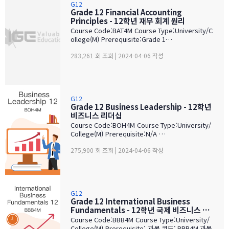
G12
Grade 12 Financial Accounting
Principles - 12학년 재무 회계 원리
Course Code:BAT4M Course Type:University/C
ollege(M) Prerequisite:Grade 1…
283,261 회 조회 | 2024-04-06 작성
G12
Grade 12 Business Leadership - 12학년
비즈니스 리더십
Course Code:BOH4M Course Type:University/
College(M) Prerequisite:N/A …
275,900 회 조회 | 2024-04-06 작성
G12
Grade 12 International Business
Fundamentals - 12학년 국제 비즈니스 …
Course Code:BBB4M Course Type:University/
College(M) Prerequisite: 과목 코드: BBB4M 과목