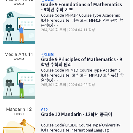
Grade 9 Foundations of Mathematics
- 9학년 수학 기초
Course Code:MFM1P Course Type:Academic
(D) Prerequisite: 과목 코드: MFM1P 과목 유형: 학
문적(D) …
264,240 회 조회 | 2024-04-11 작성
선택과목
Grade 9 Principles of Mathematics - 9
학년 수학의 원리
Course Code:MPM1D Course Type:Academic
(D) Prerequisite: 코스 코드: MPM1D 코스 유형: 학
술적(D) …
265,301 회 조회 | 2024-04-09 작성
G12
Grade 12 Mandarin - 12학년 중국어
Course Code:LKBDU Course Type:University
(U) Prerequisite:International Languag…