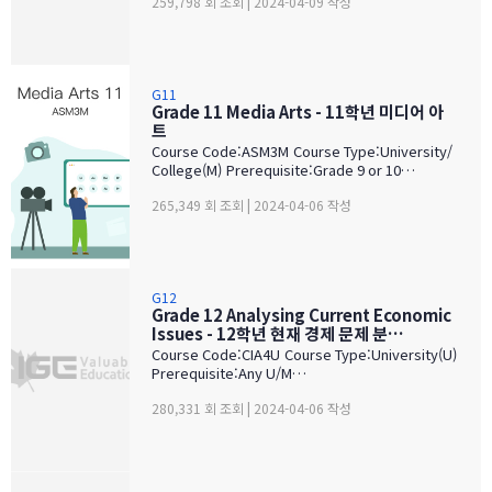
259,798 회 조회 | 2024-04-09 작성
G11
Grade 11 Media Arts - 11학년 미디어 아
트
Course Code:ASM3M Course Type:University/
College(M) Prerequisite:Grade 9 or 10…
265,349 회 조회 | 2024-04-06 작성
G12
Grade 12 Analysing Current Economic
Issues - 12학년 현재 경제 문제 분…
Course Code:CIA4U Course Type:University(U)
Prerequisite:Any U/M…
280,331 회 조회 | 2024-04-06 작성