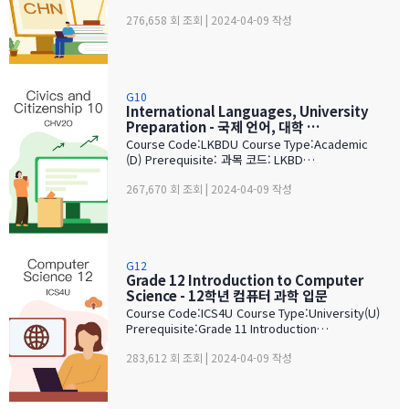
276,658 회 조회 | 2024-04-09 작성
G10
International Languages, University
Preparation - 국제 언어, 대학 …
Course Code:LKBDU Course Type:Academic
(D) Prerequisite: 과목 코드: LKBD…
267,670 회 조회 | 2024-04-09 작성
G12
Grade 12 Introduction to Computer
Science - 12학년 컴퓨터 과학 입문
Course Code:ICS4U Course Type:University(U)
Prerequisite:Grade 11 Introduction…
283,612 회 조회 | 2024-04-09 작성