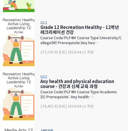
G12
Grade 12 Recreation Healthy - 12학년
레크리에이션 건강
Course Code:PLF4M Course Type:University/C
ollege(M) Prerequisite:Any hea…
277,159 회 조회 | 2024-04-11 작성
G12
Any health and physical education
course - 건강과 신체 교육 과정
Course Code:PLF4M Course Type:Academic
(D) Prerequisite: Any health …
276,492 회 조회 | 2024-04-11 작성
선택과목