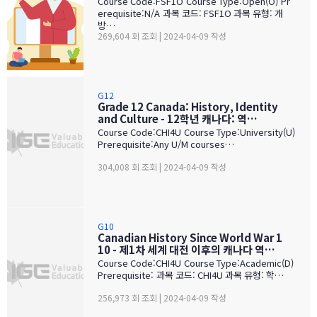
Course Code:FSF1O Course Type:Open(O) Pr
erequisite:N/A 과목 코드: FSF1O 과목 유형: 개
방…
269,604 회 조회 | 2024-04-09 작성
G12
Grade 12 Canada: History, Identity
and Culture - 12학년 캐나다: 역…
Course Code:CHI4U Course Type:University(U)
Prerequisite:Any U/M courses…
304,008 회 조회 | 2024-04-09 작성
G10
Canadian History Since World War 1
10 - 제1차 세계 대전 이후의 캐나다 역…
Course Code:CHI4U Course Type:Academic(D)
Prerequisite: 과목 코드: CHI4U 과목 유형: 학…
256,973 회 조회 | 2024-04-09 작성