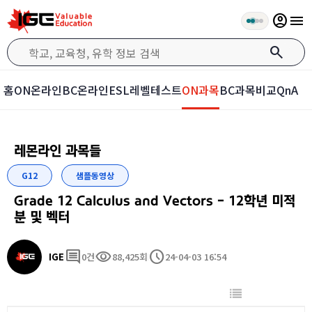
account_circle
menu
search
 홈
ON온라인
BC온라인
ESL레벨테스트
ON과목
BC과목
비교
QnA
레몬라인 과목들
G12
샘플동영상
Grade 12 Calculus and Vectors - 12학년 미적
분 및 벡터
comment
visibility
schedule
IGE
0건
88,425회
24-04-03 16:54