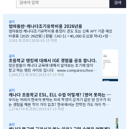
검색
공지
엄마동반-캐나다조기유학비용 2026년용
엄마동반 캐나다조기유학비용 총정리 콘도 또는 신축 APT 기준 예상
비용표 (2025-26년용) | 환율: CAD $1 = ₩1,080 도심권 자녀1+엄마
3,501 회 조회 | 2026-01-15 작성
약 9,744만원 첫해 / 2년차 약 8,777만원 도심권 자녀2+엄마 약 1억
3,427만원 첫해 / 2년차 약 1억 2,104만원 신도시 자녀1+엄마 약 8,
540만원 첫해 / 2년차 약 7,611만원 신도시 자녀2+엄마 약 1억 1,95
3만원 첫해 / 2년차 약 1억 678만원 비용표 읽는 방법 아래 비용표는
공지
초등학교 랭킹에 대해서 IGE 경험을 공유 합니다.
초기 비용과 매달 생활비용으로 구분됩니다. ■ 초기 비용 (출국 전/
직후 목돈 지출) 학비: 1년치를 한번에 납부 (학교에서 목돈으로 요
많은분들이 캐나다 교육에 대해서 알아보는 초기에 많이
구) 수속/비자 비용, 항공료, 의료보험 보증금, 가구/가전 구입비 ■
참고 하는 랭킹 사이트 입니다 www.compareschoolra
1,260,572 회 조회 | 2023-07-15 작성
nkings.org 참고로 알고 계셔야 할 점은 이 랭킹발표 하
매달 생활비용 (현지에서 매월 지출) 렌트비, 공과금, 차량유지비,…
는 곳이 캐나다 정부기관이 아닙니다. www.fraserinsti
tute.org 프레이져 인스티튜트 라는 캐나다내에서 는 상
당히 오른쪽에 속하는 기관이라고 합니다. (제가 만나본 캐
공지
캐나다 초등학교 ESL, ELL 수업 어떻게? (영어 못하는 아이 캐나다 수업 적응하기)
나다 공교육 소속 분들이 여기가 어떤 곳인지 많은 뒷담화
를 하셨습니다.) 하여간 저 사이트에 초등학교 랭킹에 대
우리는 어려서 한국어 못하는 외국 학생이 갑자기 같은 반 친구가 되
해서 입니다. 캐나다에서 grade 4 grade 7에 한국말로 치
는 경험을 해본 적이 거의 없죠? 한국에서는 전학만 가도 아이 적응이
1,274,774 회 조회 | 2023-07-15 작성
면 기초 학력평가라는 것을 일년에 한번 정도 합니다. 산
쉽지 않을 수 있는데, 거기에 캐나다로 가서 아이 적응은? 그래서 처
수와 리딩, 라이팅 테스트 (Foundation Skills Assessm
음 캐나다 학부모 되는 분들은 "영어 못하는 아이가 대체 어떻게 적응
ent) 합니다. 이 사이트에서 학교별로 보다 구체적인 정
할지" 상상하면 할수록 공포입니다. 처음에는 겁도 없이 한국 아이들
보 확인도 가능 합니다. 저희가 경험…
거의 없는 학교를 원하지만, 생각? 상상? 할수록 아이 적응 측면에서
공지
캐나다 학교에 교과서가 없는 이유? 그럼 수업은 어떻게?
아예 한국 아이 한 명도 없는 학교는 더욱 무섭게 느껴질 수 있습니