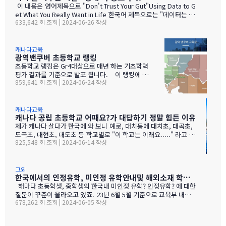
이 내용은 영어제목으로 "Don't Trust Your Gut"Using Data to G
et What You Really Want in Life 한국어 제목으로는 "데이터는 어
633,642 회 조회 | 2024-06-26 작성
떻게 인생의 무기가 되는가" 라는 책 내용중 일부 입니다. 저자는 구
글에서 근무 하면서 알게된 내용으로 베스트셀러인 "Everybody Li
es" 책을 쓴 분 입니다. 미국통계자료를 근거로 한것 이라 캐나다,
한국과는 분명 차이가 있을 수 있지만 큰 맥락에서는 통하는 부분이
캐나다교육
광역밴쿠버 초등학교 랭킹
있을것이라 소개 합니다. 아이양육에서 부모의 역할이 우리가 생각
하는 것 만큼 크지 않다는 것을 통계자료로 증명을 하고 있는데요.
초등학교 랭킹은 Gr4대상으로 매년 하는 기초학력
자녀 교육에서 부모의 역할중 제일 중요한 것이 자녀가 자라는 동네
평가 결과를 기준으로 발표 됩니다. 이 랭킹에 대해
859,641 회 조회 | 2024-06-24 작성
를 잘 선택 해야 한다는 것 입니다. 이책에 내용에 따르면 부모의 역
서 오해 하지 말아야 할점은 초등랭킹이 높다고 공부
할에 따라서 자녀의 소득은 26% 상승 할수 있다는 것 입니다. 아이
를 많이 시키는 학교? 이런 의미가 전혀 아닙니다. 단
의 본성이 양육보다 미래 소득(35세 기준)에 미치는…
지 그 학교에 기초학력이 낮은 학생이 없거나 극소수
다 라고 보시면 됩니다. Gr4 기초 학력 평가 문제는
캐나다교육
캐나다 공립 초등학교 어때요?가 대답하기 정말 힘든 이유
정말 어이 없을 정도로 쉽죠. (시험지 포함 기초 학력
평가 관련 유학맘 후기 바로 보러 가기) 한국학생 기
제가 캐나다 살다가 한국에 와 보니 예로, 대치동에 대치초, 대곡초,
준으로는 랭킹이 높아야 오히려 눈높이 적당 합니
도곡초, 대현초, 대도초 등 학교별로 "이 학교는 이래요....." 라고 동
825,548 회 조회 | 2024-06-14 작성
다. 한국에서도 영어 실력이 어느정도 된다면 최소
네 사는 엄마들은 바로바로 알려주시더라고요. 거기에 숙명, 단대부
한 랭킹 100위 이내 학교로 선택을 하시기 바랍니
고, 휘문 등 중고등학교는 더 명확하게 답이 나오죠. 아마도 캐나다
다. 한국은 교과서 중심으로 커리큘럼이 정해져
로 자녀와 유학을 하시면서도 분명 이런 학교별 특징을 찾는 것은 한
있지만 캐나다 공립은 학생들의 수준에 맞추어 수업
국 부모 입장에서 너무 당연한데요. 문제는 이게 캐나다 공립의 경우
그외
한국에서의 인정유학, 미인정 유학안내및 해외소재 학력인정 학교 목록(24년 5월 28일 기준)
이 교사 재량으로 진행되요.…
에 너무너무 힘들다, 또는 불가능하다라고도 볼 수 있어요. 공립 초
등학교 경우에 1. 커리큘럼 선정부터 수업 방식, 분위기 등 교사의 재
해마다 초등학생, 중학생의 한국내 미인정 유학? 인정유학? 에 대한
량이 엄청 셉니다. (교장 선생님 주도하에 학교 분위기나 수업 방식
질문이 꾸준이 올라오고 있죠. 23년 6월 5월 기준으로 교육부 내용이
678,262 회 조회 | 2024-06-05 작성
등을 끌고 갈 수 없죠.) 2. 학교 규모가 한 학년에 1~2반이라, 비슷한
업데이트 되어 다시 올려드립니다^^ 캐나다의 공립, 사립학교들은
환경과 경제력을 가진 동네에도 초등학교가 3~4개씩 있죠. 그러니까
학력인정이 되는 학교들이니 걱정하지마세요~ NO NO NO! 아무래
한국으로 치면 40평대만 있는 아파트 단지 내에 초등학교가 4개가
도 출국시기이다 보니 내 자녀가 가는학교가 학력인정이 되는 학교인