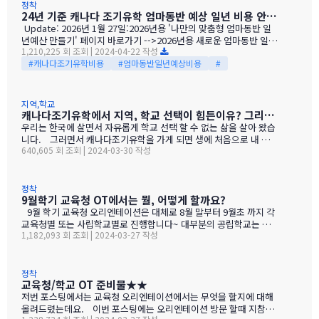
있고, 거기에 교사들이 알아서 …
지 궁금하신 분들이 많으실것 같네요. 출국 시기쯤 되면 "선생님~
정착
24년 기준 캐나다 조기유학 엄마동반 예상 일년 비용 안내 드려요.
아이 초등학교 담임선생님이 미인정 유학이라는…
Update: 2026년 1월 27일:2026년용 '나만의 맞춤형 엄마동반 일
년예산 만들기' 페이지 바로가기 -->2026년용 새로운 엄마동반 일년
1,210,225 회 조회 | 2024-04-22 작성
예산 안내 페이지 바로가기 --> 콘도 또는 신축 APT를 기준으로 한
#캐나다조기유학비용
#엄마동반일년예상비용
#
캐나다조기유학 엄마와 아이가 동반 하는 경우 예상 비용표 2024-2
5년 용 입니다. (표를 PDF로 다운 받고 싶으시면 회원가입,로그인
후에 하단에 첨부 파일 다운받으세요.) ● 도심권 ● 신도시,외곽
도시로 구분 ● 자녀가 1명, 2명인 경우 구분 ● 아래 표에 차량 관
지역,학교
련으로: 구입, 리스, 렌트, 한국에서 차를 해운으로 중 선택 해서 예
캐나다조기유학에서 지역, 학교 선택이 힘든이유? 그리고 학교 선택에 대한 썰...
산에 추가 해야 합니다. 자녀1 + 엄마 도심권 해당지역: 노스밴쿠
우리는 한국에 살면서 자유롭게 학교 선택 할 수 없는 삶을 살아 왔습
버,버나비,코퀴틀람,노스욕,미시사과 …
니다. 그러면서 캐나다조기유학을 가게 되면 생에 처음으로 내 아이
640,605 회 조회 | 2024-03-30 작성
를 위한 학교를 마구 선택 할 기회를 가지게 됩니다. 넓은 캐나다중
에서 밴쿠버를 선택을 했다고 해도 밴쿠버권 10개 넘는 교육청중 어
디를 가야 할지 ? 수백개 초등학교중 어디를 가야 할지 헤메는 것은
당연 하겟죠. 아이가 둘 인데 한명은 세컨더리 한명은 초등학교면
정착
9월학기 교육청 OT에서는 뭘, 어떻게 할까요?
비교 하고 선택 해야 할것이 더 엄청나죠 거기에 사립 까지 해서 지
역, 학교 선택 할려면 ㅎㅎㅎ 각자 선택의 기준은 다 틀리겟지만 지
9월 학기 교육청 오리엔테이션은 대체로 8월 말부터 9월초 까지 각
역, 학교 선택 할 때 끝까지 붙잡고 가야 하는 건 "왜 ? 캐나다에 가
교육청별 또는 사립학교별로 진행합니다~ 대부분의 공립학교는 해
1,182,093 회 조회 | 2024-03-27 작성
기로 했지" 입니다. 대체로 이유는 다 비슷 할것 같지만 뜻어 보면
당 교육청에서 단체로 하거나 온라인으로 하게 됩니다. 그럼 과연 이
그렇지도 않거든요. 초등학생의 경우 1,2년 영어교육이 우선 이라
교육청 OT는 뭘 할까요?????????????? ▲랭리 교육청 OT중 Intl 부
고 해도 - 엄마, 아빠 …
서장 Mark님 스피치중 우선은 어린 초등학생들은 최소 부모 둘중
에 한명이 동반이 원칙인 곳이 대부분 입니다. ★ 그래서 엄마가 실제
정착
교육청/학교 OT 준비물★ ★
로 같이 왔나를 확인 합니다. 우선 캐나다 교육청 입장에서는 이게 제
일 중요한 목적중에 하나 입니다. ▲노스밴쿠버 교육청 OT중 Intl 부
저번 포스팅에서는 교육청 오리엔테이션에서는 무엇을 할지에 대해
서장 린볼린님 스피치중 이번 처럼 동반 비자를 아직 받지 못해도
올려드렸는데요. 이번 포스팅에는 오리엔테이션 방문 할때 지참하