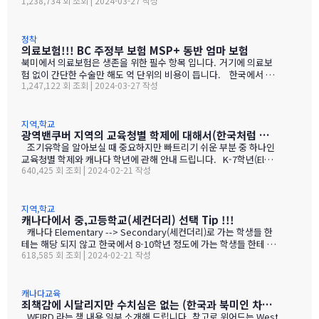
1,238,734 회 조회 | 2024-03-27 작성
참석에는 전~~~~~혀 지장 없습니다. 대부분 OT하는날 ESL TEST
셔야 할 서류와 팁! 입니다~ ▲랭리 교육청 오티 中 오리엔테이션
일정은 교육청마다 상이한데요. 월말~ 월초가 대부분이고, 캐나다
를 같이 하는 교육청도 있습니다.^^ ▲노스밴쿠버 …
9월 초에는 보통 HOLIDAY가 껴있어 홀리데이 끝나고 개학합니다~~
(9월 학기 기준) 1월학기 기준으로는 1월 초에 개학/오티를 합니다.
정착
의료보험!!! BC 주정부 보험 MSP+ 동반 엄마 보험
교육청 내에서 진행하는 경우도 있고, 학교를 하나 빌려서 진행하는
경우도 있습니다^^ What to bring? 교육청 오띠때는 무엇을 들고
북미에서 의료보험은 생존을 위한 필수 항목 입니다. 거기에 의료보
가야 할까요? - 부모님 여권, 학생 여권 - 학생비자, 부모님 비자
험 없이 간단한 수술만 해도 억 단위의 비용이 듭니다. 한국에서 통
1,247,122 회 조회 | 2024-03-27 작성
(공항 이민국에서 받은 실물비자) - 간단한 필기도구! ★ 캐나다 입
상 가입하는 여행자 보험은 대략 보장범위가 몇천만원 이라 이런 의
국 후 …
료보험으로 북미에서 병원이용은 골절, 깁스 정도 까지만 커버 될것
입니다. 한국에서 여행자 보험 가입시에는 북미특약 으로 해서 가입
을 하시면 되는데 그러면 보험료가 일년에 백만원 + 가 된다고 하죠.
지역,학교
광역밴쿠버 지역의 교육청별 학제에 대해서(한국처럼 전국이 초등6 / 중3 / 고등3년 제도가 아닙니다.)
그래서 동반 하는 엄마는 캐나다 사보험 "TUGO"를 많이 가입을 합
니다. 혹시모를 응급실 이용이나 각종 사고나 맹장수술등 대비 하실
조기유학을 알아보실 때 중요하지만 빠트리기 쉬운 부분 중 하나인
려면 최소 몇억에서 10억 정도 보장 되는 보험은 필수 입니다. 아래
교육청별 학제와 캐나다 학년에 관해 안내 드립니다. K-7학년(Elem
640,425 회 조회 | 2024-02-21 작성
는 아이의 보험 관련된 내용이니 꼼꼼하게 자세히 읽어보시길 바랍니
entary school), 8-12학년(Secondary School): 웨스트밴쿠버교
다. BC 주정부 의료보험 MSP란? -> BC 거주자하는 자격이 있는 사
육청, 노스밴쿠버 교육청, 밴쿠버 교육청 버나비교육청, 써리교육청,
람 중(학생비자, 워크퍼밋, 워홀비자) 의료적으로 …
델타교육청 K-5학년(Elementary School), 6-8학년(Middle Scho
ol), 9-12학년(Secondary School): 코퀴틀람교육청, 아보츠포드
지역,학교
캐나다에서 중,고등학교(세컨더리) 선택 Tip !!!
교육청, 빅토리아 교육청 랭리지역의 경우 지역별로 차이가 있으니
유의하시기 바랍니다. 월넛그로브, 사우스 지역: K-7학년(Elementa
캐나다 Elementary --> Secondary(세컨더리)로 가는 학생들 한
ry school), 8-12학년(Secondary School) 윌로비, 다운타운 일
테는 해당 되지 않고 한국에서 8-10학년 정도에 가는 학생들 한테 해
618,585 회 조회 | 2024-02-21 작성
부: K-5학년(Elementary School), 6-8학년(Middle School), 9-
당 되는 캐유맘 경험과 추천 사항에 대해입니다. 또한 겨우 수백명의
1…
세컨더리 학생들을 직간접으로 경험을 기초로한 아주 주관 적인 의견
임을 미리 안내 드립니다. 그럼 살살 본론으로 들어 가겟습니다. 한국
학부모님의 뿌리 깊은 고정 관념에 따르면 캐나다에서도 대학을 잘
캐나다교육
죄책감에 시달리지만 수치심은 없는 (한국과 북미인 차이에서 보는)
가려면 분명 한국 처럼 외고, 과학고 같은 학교나 학군 따져야 하고,
대학 잘보내는 고등학교를 찾아서 자녀를 진학을 시켜야 겟습니다.
WEIRD 라는 책 내용 일부 소개해 드립니다. 참고로 위어드는 West