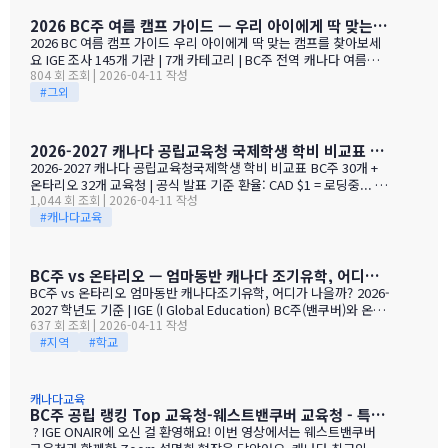
하실 수 있습니다. -- 학교 기본 정보 (샘플) Semiahmoo Secondar
y 세미아무 세컨더리 | Surrey, BC주 | 공립 고등학교 재학생 수 1,5
2026 BC주 여름 캠프 가이드 — 우리 아이에게 딱 맞는 캠프 찾기
14명 소속 교육청 써리 교육청 (SD36) 학교 소개 학업 성과 상위 1
2026 BC 여름 캠프 가이드 우리 아이에게 딱 맞는 캠프를 찾아보세
5%, 졸업률 95%, 우등생 비율 86% ELL(ESL) 비율 확인 가능 국제
요 IGE 조사 145개 기관 | 7개 카테고리 | BC주 전역 캐나다 여름방학
학생 비율 확인 가능 * 위와 같은 기본 정보는 695개 전체 학교에서
804 회 조회 | 2026-04-11 작성
은 약 10주(6월 말~9월 초). 이 기간 아이들의 활동 계획은 필수입니
로그인 없이 확인 가능합니다. -- 추가 공개 정보 &#…
#그외
다. IGE가 BC주 145개 기관의 섬머캠프를 전수 조사했습니다. 캐나
다 여름방학, 왜 섬머캠프가 필수인가? 10주 방학의 현실 -- 한국: 여
름방학 약 4주 -- 캐나다: 여름방학 약 10주 -- 학교 수업 없음, 학원
문화 없음 -- 아이가 집에서 10주 = 부모 부담 -- 영어 유지 + 사회성
2026-2027 캐나다 공립교육청 국제학생 학비 비교표 (BC+ON 62개)
발달 기회 필요 섬머캠프의 가치 -- 영어 환경 지속 (캐나다 아이들과
2026-2027 캐나다 공립교육청국제학생 학비 비교표 BC주 30개 +
어울림) -- 스포츠, 예술, 과학 등 다양한 체험 -- 독립심, 사회성 발달
온타리오 32개 교육청 | 공식 발표 기준 환율: CAD $1 = 로딩중... 기
-- 새 학기 전 친구 만들기 -- 부모님도 자유 시간 확보 이런 캠프들이
1,044 회 조회 | 2026-04-11 작성
준 (실시간) | IGE (I Global Education) 국제학생 학비(Tuition)는 교
있습니다 (미리보기) IGE가 조사한 145개 기관의 캠프를 7개 카테
#캐나다교육
육청마다 다릅니다. 아래는 IGE 데이터베이스에 등록된64개 공개 교
고…
육청의 실제 공식 학비를 비교한 자료입니다. 학비 구성 요소 안내 캐
나다 공립 교육청에 납부하는 비용은 "학비(Tuition)" 하나가 아닙니
다. 아래 항목들이 별도로 청구되며, 교육청마다 포함/미포함 항목이
BC주 vs 온타리오 — 엄마동반 캐나다 조기유학, 어디가 나을까?
다릅니다. 비용 항목 금액 범위 설명 Tuition (학비) $12,700 ~ $18,5
BC주 vs 온타리오 엄마동반 캐나다조기유학, 어디가 나을까? 2026-
00 연간 수업료. 교육청별 차이 큼. 10개월(9월~6월) 기준 Applicati
2027 학년도 기준 | IGE (I Global Education) BC주(밴쿠버)와 온타
on Fee $200 ~ $500 입학 신청비. 1회 납부, 환불 불가가 대부분 M
637 회 조회 | 2026-04-11 작성
리오(토론토)는 한국 학부모님들이 가장 많이 고민하는 두 지역입니
edical Insurance $500 ~ $1,400 의료보험.…
#지역
#학교
다. 학제, 비용, 생활환경 — 핵심 차이를 한눈에 비교해 드립니다. 한
눈에 보는 핵심 비교 비교 항목 BC주 (밴쿠버) 온타리오 (토론토) 교
육청 수 26개 공개 33개 공개 학제 K-7 초등 + Gr8-12 세컨더리* 교
육청마다 차이 있음 세컨더리 Gr9-12 통일* 초등은 교육청마다 차이
캐나다교육
연간 학비 $13,000 ~ $18,500평균 약 $16,300 $12,700 ~ $18,500
BC주 공립 랭킹 Top 교육청-웨스트밴쿠버 교육청 - 특징과 장점 직접 담당자의 설명으로 들어 보세요.
평균 약 $15,400 원룸(1BR) 렌트 $2,500 ~ $2,800/월밴쿠버 도심
?️ IGE ONAIR에 오신 걸 환영해요! 이번 영상에서는 웨스트밴쿠버
기준 $2,200 ~ $2,600/월토론토/미시사가 기준 기후 온화한 겨울 (0