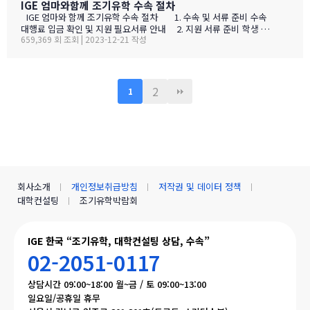
IGE 엄마와함께 조기유학 수속 절차
있습니다. 원칙과 룰을 잘 지키는 캐나다 분들 이지만 이분들도 사
람이고 급하고, 절박한 요청인 경우 융통성을 한국분들 보다도 더 잘
IGE 엄마와 함께 조기유학 수속 절차 1. 수속 및 서류 준비 수속
내기도 합니다. 유학생의 학교 배정은 해당 지역 교육청의 유학생
대행료 입금 확인 및 지원 필요서류 안내 2. 지원 서류 준비 학생 여
659,369 회 조회 | 2023-12-21 작성
담당 부서(International Students Department)에서 진행을 합니
권사본, 최근 2년치 통지표 혹은 생기부, 영문 예방접종확인서, 부모
다. 1. 원서 접수는 대체로 온라인으로 하게 되며 지원시에 1,2,3 순
님 정보 및 집주소 - 교육청에 따라 필요서류 상이 3. 교육청 및 학교
위로 내가 원하…
지원 4. 가입학허가서 수령 (Letter of Offer) 1주 내로 가입학허가
서 발급 (영업일 기준 20일 내에 학비 납부) (입학을 허가하며 학비를
납부하라는 내용입니다.) 5. 입학허가서 수령 (Letter of Accepta
2
1
nce) 교육청 및 학교 학비 송금 확인 후 1주 내로 입학허가서 발급 …
회사소개
개인정보취급방침
저작권 및 데이터 정책
대학컨설팅
조기유학박람회
IGE 한국 “조기유학, 대학컨설팅 상담, 수속”
02-2051-0117
상담시간 09:00~18:00 월~금 / 토 09:00~13:00
일요일/공휴일 휴무