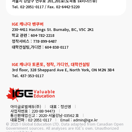
서울시 강남구 언주로 201,201호(도곡동 sk리더스뷰)
Tel. 02-2051-0117 / Fax. 02-6442-5220
IGE 캐나다 밴쿠버
230-4411 Hastings St. Burnaby, BC, V5C 2K1
학교 관련 : 604-782-2218
정착서비스 : 778-899-6487
대학컨설팅,가디언 : 604-838-0117
IGE 캐나다 토론토, 정착, 가디언, 대학컨설팅
3rd floor, 328 Sheppard Ave E, North York, ON M2N 3B4
Tel. 437-353-0117
아이글로벌에듀(주)
대표 : 정선영
사업자번호 : 220-88-94473
통신판매업신고 : 2020-서울강남-03562 호
대표전화 : 02-2051-0117
Email : admin@ige.kr
© 2025 I Global Education LTD. Data adapted from Canadian Open
Government sources. All analyses are IGE's own. Unauthorized