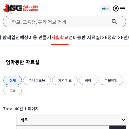
account_circle
menu
search
 함께
일년예상비용 만들기
사립학교
엄마동반 자료실
IGE정착
IGE렌
엄마동반 자료실
전체
캐나다교육
지역,학교
정착
부모학업
그외
Total 40건
1 페이지