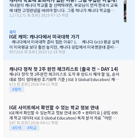
다. 캐나다 초등학교 담임 선생님들 역시 어려서부터 영어 익숙지 않
자녀분의 캐나다 학교를 잘 선택하려면, 부모님이 먼저 한국식 교육
은 친구들과 같은 반 생활을 해본 경험자들이 대부분일 것입니다. 또
에 대한 고정관념을 버려야 합니다. 그중 하나가 캐나다 학교들은
1,173,171 회 조회 | 2023-07-15 작성
는 본인 역시 캐나다 이민 가정의 2세나 1.5세대일 수 있습니다. 그러
지정된 교과서가 따로 없다는 것입니다. 그럼 어떻게 수업을 하느
니까 일반적인 한국인과 달리 캐나다 선생님은 영어 익숙지 않은 외
냐? 이걸 설명하려면 우선 캐나다 초중고 교육 이념은 "학생 중심"
국인의 학교 적응시키기에는 나름 도가 튼 분들이다, 라고 볼 수 있습
그리고 "선생님의 막강한 권한"이라는 것입니다. 음... 단어 그대로
그래 뭐 "학생이 중심" 이렇게 간단하게 생각할 수 있지만 하나씩
니다. 이런 이민 자녀, 유학생들을 위한 캐나다 공립 시스템 …
공지
IGE 캐미: 캐나다에서 미국대학 가기
예를 들면 공립 고등학교인데 학생들 대부분이 부모님처럼 고등학
교 졸업을 하고 농업에 종사하거나 육체노동이나 기술직에 취업할
캐나다에서 미국대학 준비 힘든 이유? 1. 캐나다 Gr10 평균 실력
예정이라면, 이 학생들이 굳이 수학 시간에 미적분까지 배울 이유가
이 미국평균 보다 훨씬 높지만, 캐나다 공립에서 미국명문대 준비를
957,016 회 조회 | 2023-12-18 작성
없습니다. 그리고 English 과목도 너무 문학적으로 접근해서 가르
하기에는 부족함 많아요. 캐나다 명문대 합격율이 30%-40%선 (미
칠 이유도 없고요. 하지만 학생 대부분이 University나 College에
국 Top10대학 3-8%)이며 내신위주로 선발, 2. 공립학교 카운셀러
진학할 예정이라면, 이 학생들은 수학에서 미적분도 해야 하고 많은
분들이 미국대학 입학에 대한 경험과 지식이 전무 합니다. 거기에 학
교차원에 대입 지원이라는 개념이 없습니다. 3. 미국의 High Scho
리딩이 필요하고, 에세이 라이팅을 잘해야 합니다. …
캐나다 정착 첫 2주 완전 체크리스트 (출국 전 ~ DAY 14)
ol에 해당되는 캐나다 Secondary에서 AP과목이 제한적 10,11학년
캐나다 정착 첫 2주완전 체크리스트 도착 후 반드시 해야 할 일, 순서
에 선행으로 공립에서 AP과목 수강과 시험등록이 힘들어요. 4. SS
대로 정리 엄마동반 조기유학 기준 | IGE (I Global Education) 캐나
AT, SAT, AP 사교육 인프라가 열악 합니다. 캐나다에서 미국대학
673 회 조회 | 2026-04-11 작성
다 도착 후 처음 2주가 가장 바쁩니다. 은행, 휴대폰, 보험, 차량까지
준비 하는데 장점은? 1. &nbs…
#정착
— 빠뜨리지 않도록 날짜별 체크리스트로 정리했습니다. 출국 2~4주
전 | 사전 준비 (한국에서) # 할 일 상세 시기 - 렌트 서칭 + 대리 계약
IGE가 현지에서 렌트 매물 서칭 후 사진/동영상으로 정보 제공. 마음
에 드는 곳이 있으면 대리 계약 가능 (첫 달 렌트비 + 보증금 송금) 출
IGE 사이트에서 확인할 수 있는 학교 정보 안내
국 2~4주 전 - 전기 신청 BC: BC Hydro 신청 (도착일을 개통일로 지
IGE에서 확인할 수 있는학교 정보 안내 BC주 + 온타리오 | 공립 695
정). 도착 당일 바로 사용 가능하도록 미리 신청 출국 2주 전 - 인터넷
개 학교 데이터 IGE (I Global Education) 독자 분석 자료 "어떤 학교
예약 설치기사 방문 필요. 도착일 이후 가장 빠른 날짜로 예약해두면
547 회 조회 | 2026-04-11 작성
가 좋을까?" — 가장 많이 받는 질문입니다. IGE는 695개 세컨더리
입주 직후 바로 설치 가능 출국 2주 전 IGE TIP | 전기와 인터넷은 도
#지역
#학교
학교의 데이터를 직접 분석하여 제공합니다. 누구나 볼 수 있는 정보
착 2주 전에 미리 …
(비회원) IGE 사이트에 접속하시면 로그인 없이도 아래 정보를 확인