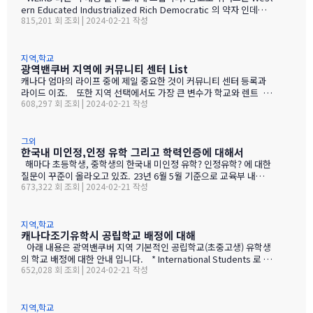
이건 미국도 마찬 가지 입니다. 미국에서도 명문 사립 고등학교나 지
ern Educated Industrialized Rich Democratic 의 약자 인데요.
815,201 회 조회 | 2024-02-21 작성
역별로 학군을 잘 따져야 하고 대학 잘 보낼수 있는 고등학교를 보내
저자는 이들이 지구상에 소수 이고 그리고 이상한 존재들? 이라고
야 할것 입니다. 그럼 당연, 아이가 캐나다에 8-10학년 정도에 간다
하면서 어떻게 이 위어드 가 형성 되었고 세계를 주도 하게 되었는지
면 이런 고등학교(세컨더리)를 찾아내서 보내야 합니다. 만약 명문 사
를 설명을 하는 책 입니다. 저자 Joseph Henrich 교수님은 현재는
립학교에 입학이…
하버드대 인간 진화생물학 교수님 이지만 UBC 에서 심리학,경제학
지역,학교
광역밴쿠버 지역에 커뮤니티 센터 List
교수님도 하신분 입니다. 통상 북미,유럽인들이 한국,일본에 비해 개
인주의적 성향이라고 하죠. 그래서 이들은 친구,동료,부모,교수 낯
캐나다 엄마의 라이프 중에 제일 중요한 것이 커뮤니티 센터 등록과
선사람 같은 각기 다른 유형의 관계속에서도 일관된 방식으로 행동을
라이드 이죠. 또한 지역 선택에서도 가장 큰 변수가 학교와 렌트 그
608,297 회 조회 | 2024-02-21 작성
하는데 비해 한국과 일본은 오직 관계의 맥락 안에서만 일관된 행동
리고 커뮤니티 센터의 규모,다양성, 접근성이 되겟습니다. 캐나다
자녀 교육 = 커뮤니티 센터+ 도서관 !!! ▣ BC주 지역 커뮤니티 센
을 한다고 해요. 예로 한국,일본인들은 교수앞에서는 내…
터 안내 ▣ 지역 센터 이름 주소 노스밴쿠버 Delbrook community
recreation centre 600 West Queens Road North Vancouver,
그외
한국내 미인정,인정 유학 그리고 학력인증에 대해서
BC V7N 2L3 Harry Jerome community recreation Centre 123
East 23rd Street No…
해마다 초등학생, 중학생의 한국내 미인정 유학? 인정유학? 에 대한
질문이 꾸준이 올라오고 있죠. 23년 6월 5월 기준으로 교육부 내용이
673,322 회 조회 | 2024-02-21 작성
업데이트 되어 다시 올려드립니다^^ 캐나다의 공립, 사립학교들은
학력인정이 되는 학교들이니 걱정하지마세요~ NO NO NO! 아무래
도 출국시기이다 보니 내 자녀가 가는학교가 학력인정이 되는 학교인
지 궁금하신 분들이 많으실것 같네요. 출국 시기쯤 되면 "선생님~
지역,학교
캐나다조기유학시 공립학교 배정에 대해
아이 초등학교 담임선생님이 미인정 유학이라는데 맞나요? " 라고 문
의 해주시는 분들이 많아집니다. 말 자체로만 보면 유학 인정이 안
아래 내용은 광역밴쿠버 지역 기본적인 공립학교(초중고생) 유학생
되는거야???? 생각이 드실거에요^^,, 만약 인정이 안된다고 하면 이
의 학교 배정에 대한 안내 입니다. * International Students 로 입
652,028 회 조회 | 2024-02-21 작성
전에 유학을 갔다 돌아오는 학생들은 다 안된것일까요???? - 이렇게
학시 입니다. (영주권, 시민권자 분들은 집 근처 캐치먼트 학교로 배
되면 조기유학으로 유학은 불가능 하겠죠 '인정유학'은? ● [국외유
정이 됩니다.) * 교육청별로 약간식 차이는 있습니다. (사립학교는 전
학에 관한…
혀, 100% 이글 내용과 관련 없습니다^^) * 공통,공식적 절차에 대해
서 안내 드리는 것이고 시기별로 상황에 따라서 절차들이 변경 될수
지역,학교