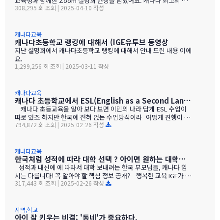
교육청과 함께한 Zoom 설명회 현장을 담았어요. 캐나다 최고의 명
~5'C)비 많음, 눈 적음 추운 겨울 (-10~-20'…
308,295 회 조회 | 2025-04-10 작성
문 공립 학군, 웨스트밴쿠버에 대해 궁금했던 모든 걸 한눈에 확인할
수 있는 시간이였습니다! ? What’s Inside: 00:00 – Intro | 시작 0
0:32 – Area Overview: Why West Van…
캐나다교육
캐나다초등학교 랭킹에 대해서 (IGE유투브 동영상
지난 설명회에서 캐나다초등학교 랭킹에 대해서 안내 드린 내용 이에
요.
1,299,256 회 조회 | 2025-03-11 작성
캐나다교육
캐나다 초등학교에서 ESL(English as a Second Language) 수업 진행은 어떻게 ?
캐나다 초등교육을 알아 보다 보면 이민의 나라 답게 ESL 수업이
따로 있죠 하지만 한국에 전혀 없는 수업방식이라 어떻게 진행이 되
794,872 회 조회 | 2025-02-26 작성
나 알아보시기 바랍니다.
캐나다교육
한국처럼 성적에 따라 대학 선택 ? 아이면 원하는 대학에 맞추어 공부 ?
성적과 내신에 에 따라서 대학 보내려는 한국 부모님들, 캐나다 입
시는 다릅니다! 꼭 알아야 할 핵심 정보 공개? 행복한 교육 IGE가 전
317,443 회 조회 | 2025-02-26 작성
해드리는 가치있고 정확한 유학!
지역,학교
아이 잘 키우는 비결: '동네'가 중요하다.