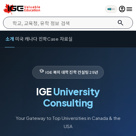
account_circle
menu
search
소개
미국
캐나다
진학Case
자료실
school
IGE 북미 대학 진학 컨설팅 25년
IGE
University
Consulting
Your Gateway to Top Universities in Canada & the
USA