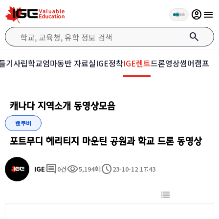
account_circle
menu
search
들기
사립학교
엄마동반 자료실
IGE정착
IGE렌트
드론영상
썸머캠프
캐나다 지역소개 동영상모음
밴쿠버
포트무디 헤리티지 마운틴 공원과 학교 드론 동영상
comment
visibility
schedule
IGE
0건
5,194회
23-10-12 17:43