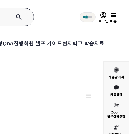
account_circle
menu
search
로그인
메뉴
청
QnA
진행회원 셀프 가이드
현지학교 학습자료
캐유맘 카페
카톡상담
Zoom,
방문
상담신청