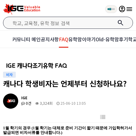
account_circle
menu
search
커뮤니티 메인
공지사항
FAQ
유학맘이야기
Old-유학맘후기
학교
IGE 캐나다조기유학 FAQ
비자
캐나다 학생비자는 언제부터 신청하나요?
IGE
0건
3,324회
25-06-10 13:05
1
월 학기의 경우
(1
월 학기는 대체로 준비 기간이 짧기 때문에 가입학허가서
발급되면 비자서류를 안내합니다
.)