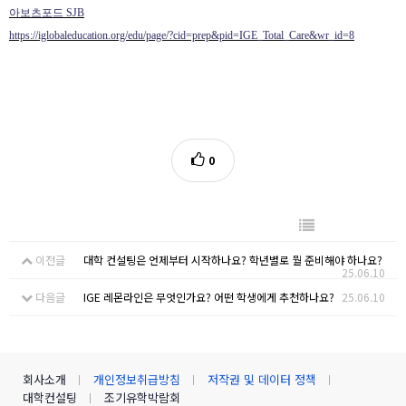
아보츠포드 SJB
https://iglobaleducation.org/edu/page/?cid=prep&pid=IGE_Total_Care&wr_id=8
0
이전글
대학 컨설팅은 언제부터 시작하나요? 학년별로 뭘 준비해야 하나요?
25.06.10
다음글
IGE 레몬라인은 무엇인가요? 어떤 학생에게 추천하나요?
25.06.10
회사소개
개인정보취급방침
저작권 및 데이터 정책
대학컨설팅
조기유학박람회