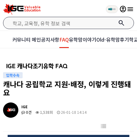
account_circle
menu
search
커뮤니티 메인
공지사항
FAQ
유학맘이야기
Old-유학맘후기
학교
IGE 캐나다조기유학 FAQ
입학수속
캐나다 공립학교 지원·배정, 이렇게 진행돼
요
IGE
0건
1,538회
26-01-18 14:14