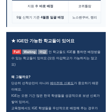
지원 후
바로 배정
코퀴틀람
9월 신학기 기준
4월쯤 일괄 배정
노스밴쿠버, 랭리
★ IGE만 가능한 학교들이 있어요
Full
Waiting
마감
인 학교들도 IGE를 통하면 배정받을
수 있는 학교들이 있어요.(모든 마감학교가 가능하지는 않고
요)
왜 그럴까요?
단순히 선착순만이 아니라
에이전트 신뢰도
가 중요하기 때문
이에요.
IGE는 오랜 기간 많은 한국 학생들을 성공적으로 보낸 신뢰가
쌓여 있어서,
교육청에서도 IGE 학생들을 우선적으로 배정해 주는 경우가