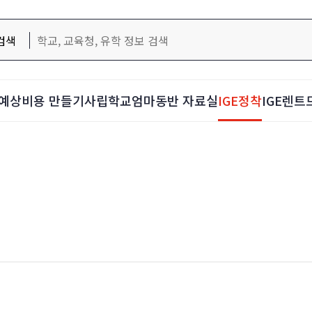
검색
예상비용 만들기
사립학교
엄마동반 자료실
IGE정착
IGE렌트