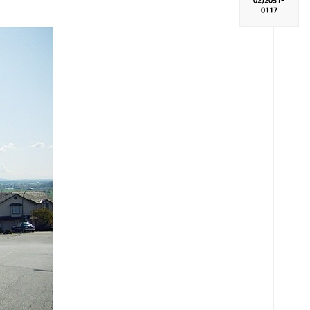
02)
2051-
0117