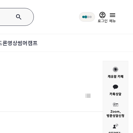
account_circle
menu
search
로그인
메뉴
드론영상
썸머캠프
캐유맘 카페
카톡상담
Zoom,
방문
상담신청