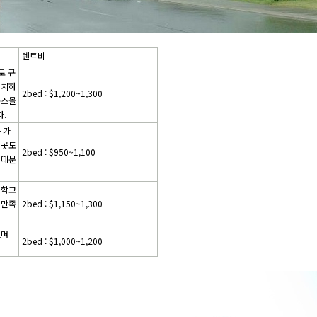
렌트비
로 규
위치하
2bed : $1,200~1,300
옥스몰
.
 가
 곳도
2bed : $950~1,100
 때문
립학교
 만족
2bed : $1,150~1,300
으며
2bed : $1,000~1,200