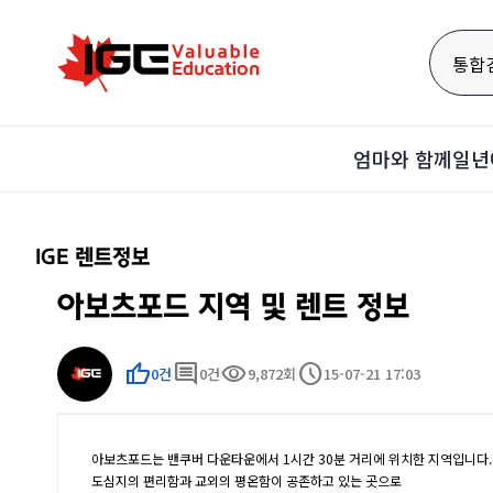
통합
엄마와 함께
일년
IGE 렌트정보
아보츠포드 지역 및 렌트 정보
thumb_up
comment
visibility
schedule
0건
0건
9,872회
15-07-21 17:03
아보츠포드는 밴쿠버 다운타운에서 1시간 30분 거리에 위치한 지역입니다.
도심지의 편리함과 교외의 평온함이 공존하고 있는 곳으로