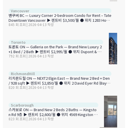
층 코너 유닛 — 북서향 마운틴 뷰 • 9ft 천장 + 고급 마감 • Fish
er & Paykel 풀사이즈 통합 가전 • 쿼츠 조리대 + 가스 쿡탑 • 와
2BR + 
Vancouver
인 스토리지 + 팬트리 • 대형 글래스 샤워 + 마블 타일 욕실 • 세
밴쿠버 BC — Luxury Corner 2-bedroom Condo for Rent – Tate
탁기/건조기 (In-suite) • EV 충전 주차 1대 + 창고 1개 …
Downtown Vancouver ▶ 렌트비 $3,500/월 ● 위치 1283 Howe
845 회 조회 | 2026-04-13 작성
Street, Vancouver, BC ■ 침실 / 욕실 2BR + Den + Solarium / 2
개 ■ 면적 833 sqft ◆ 입주 즉시 입주 가능 ✨ 주요 특징 • 30층 코
너 유닛 — 동/남/서 3면 전망 • 바닥부터 천장까지 통유리 창문 • 유
럽산 Eggersmann 주방 캐비닛 • 쿼츠 조리대 + 가스 쿡탑 • Bloom
2BR + Den 
Toronto
berg 냉장고 & 식기세척기 • 대리석 & 포슬린 타일 욕실 • 세탁기/건
토론토 ON — Galleria on the Park — Brand New Luxury 2
조기 (In-suite) • 에어컨 …
+1 Bed / 2 Bath ▶ 렌트비 $2,995/월 ● 위치 Dupont & Du
792 회 조회 | 2026-04-13 작성
fferin, West Toronto, ON ■ 침실 / 욕실 2BR + Den / 2개
■ 면적 N/A sqft ◆ 입주 April 30, 2026 ✨ 주요 특징 • 신축
— 첫 입주 유닛 • 오픈 컨셉 리빙/다이닝 • 대형 창문 — 풍부한
자연광 • 와이드 플랭크 플로어링 • 슬릭 캐비닛 + 빌트인 가전
2BR + 
RichmondHill
모던 주방 • 마스터 베드룸 프라이빗 엔스위트 • Den — 홈오피
리치몬드힐 ON — NEXT2 Elgin East — Brand New 2 Bed + Den
스/추가 거실 활용 • 세탁기/건조기 (In-unit) • 주차 포함 •…
/ 928 sqft ▶ 렌트비 $2,850/월 ● 위치 2 David Eyer Rd (Bayvie
820 회 조회 | 2026-04-13 작성
w Ave & Elgin Mills Rd E), Richmond Hill, ON ■ 침실 / 욕실 2BR
+ Den / 2개 ■ 면적 928 sqft ◆ 입주 즉시 입주 가능 ✨ 주요 특징 •
신축 Harlow 레이아웃 — 928 sqft • 9ft 천장 + 밝고 기능적 설계 •
모던 통합 가전 • 마스터 베드룸 대형 클로젯 • 전체 롤러 블라인드 포
2BR + 2Bath 
Scarborough
함 • 세탁기/건조기 (In-suite 별도 세탁실) • 에어컨 • 주차 + 락커 포
스카보로 ON — Brand New 2 Beds 2 Baths — Kingsto
함 •…
n Rd 9층 ▶ 렌트비 $2,600/월 ● 위치 4569 Kingston Ro
823 회 조회 | 2026-04-13 작성
ad, Scarborough, Toronto, ON M1E 2P2 (9층) ■ 침실 /
욕실 2BR / 2개 ■ 면적 804 sqft ◆ 입주 즉시 입주 가능 ✨