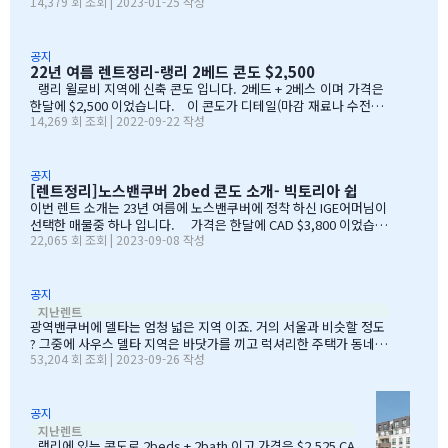
14,379 회 조회 | 2023-01-25 작성
나 타운 하우스를 많이 선호 하지만 온가족인 동반 하는 경우는 종종
하우스를 찾기도 하세요. 그래서 유학맘분들 사이에는 흔하지 않
지만 캐나다분들 한테는 대중적인 주거 형태를 소개 합니다. 아래 매
물은 4BED 이며 가격은 한달에 $6,500 이었습니다. 위치는 Upp
공지
22년 여름 렌트정리-랭리 2베드 콘도 $2,500
er Loansdale 입니다. &n…
랭리 윌로비 지역에 신축 콘도 입니다. 2베드 + 2베스 이며 가격은
한달에 $2,500 이었습니다. 이 콘도가 디테일(마감 재료나 수전등)
14,269 회 조회 | 2022-09-22 작성
이 다른 콘도 대비 좋네요.
&nb…
공지
[렌트정리]노스밴쿠버 2bed 콘도 소개- 빅토리아 쉽
이번 렌트 소개는 23년 여름에 노스밴쿠버에 정착 하신 IGE어머님이
선택한 매물중 하나 입니다. 가격은 한달에 CAD $3,800 이었습니
22,065 회 조회 | 2023-09-08 작성
다. IGE에서 직접 찍은 사진과 홍보용, 판매용으로 공개된 사진 같
이 올립니다. …
공지
사우스 
지난렌트
광역밴쿠버에 델타는 엄청 넓은 지역 이죠. 거의 서울과 비슷할 정도
? 그중에 사우스 델타 지역은 바닷가를 끼고 럭셔리한 주택가 동네 에
53,204 회 조회 | 2023-09-26 작성
요. 일반적으로 운전 해서 돌아 다녀 보아도 이런 집들은 보이지 않아
요. 밴쿠버 다운 타운 출퇴근 하는 입장에서도 버나비 시간이 비슷 합
니다. 한국분들이 이 지역을 잘 몰라서 그렇지 렌트비도 그렇고 주변
환경도 등 다 고려 해도 고급주택가 입니다. 조용한 분위기에서 아이
공지
[랭리] 2beds
교육에 집중 하고픈 캐네디언분들이 선호 하는 동네중 하나 에요. 오
지난렌트
랜기간 주택만 있다가 최근에는 대형 쇼핑몰과 타운하우스와 콘도가
랭리에 있는 콘도로 2beds + 2bath 이고 가격은 $2,525 CA