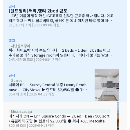
…
공지
[렌트정리]써리,랭리 2bed 콘도
23년 여름에 정착 하신 IGE고객이 선택한 콘도중 하나 입니다. 이고
객은 학교는 써리 클로버데일, 클레이튼 동네 이지만 바로 옆에 랭리
21,918 회 조회 | 2023-09-08 작성
윌로비에 콘도에 거주 하게 됩니다. 캐나다에 조기유학으로 가신분
들은 학교와 거주지는 전형 상관 없기에 학교인근에 행정구역이 다르
더라도 전혀 지장이 없습니다. 랭리 윌로비와 클로버데일은 바로 길
하나 차이 이고요. 대신 써리쪽에 한국학생 비율은 낮기에 이렇게 선
공지
[렌트정리
택도 하는 편 입니다. 가격은 한달에 CAD $2,700 이었습니다.
지난렌트정리
써리 화이트락 지역 콘도 입니다. 2 beds + 1 den, 2 baths 이고
…
추가로 보너스 Storage room이 있습니다. 바다가 보이는 발코니
243,465 회 조회 | 2024-03-12 작성
가 있어 집에서 오션뷰를 보실 수 있습니다. 바닷가, 레크레이션 센
터, 학교, 공원, 식료품점, 레스토랑 등 모두 근접한 위치에 있습니다.
콘도 빌딩안에 Gym, Guest Suite, Bike room이 있어 이용하실
수 있어요.
공지
2BR + 2Bath Cond
Surrey
서레이 BC — Surrey Central 31층 Luxury Penth
ouse — City Views ▶ 렌트비 $2,650/월 ● 위치
854 회 조회 | 2026-04-13 작성
10428 Whalley Boulevard, Surrey, BC (Ascent)
■ 침실 / 욕실 2BR / 2개 ■ 면적 807 sqft ◆ 입주
즉시 입주 가능 ✨ 주요 특징 • 31층 펜트하우스 —
시티 스카이라인 파노라마 뷰 • 높은 천장 + 바닥부
2BR + D
Mississauga
터 천장까지 통유리 • 와이드 플랭크 플로어링 • 가스
미시사가 ON — Erin Square Condo — 2 Bed + Den / 900 sqft
레인지 포함 고급 주방 • 쿼츠 조리대 + 아일랜드 • 가
/ 유틸리티 포함 ▶ 렌트비 $2,800/월 ● 위치 4655 Metcalfe Av
스 BBQ 후크업 발코니 • 세탁기/건조기 (In-suite) •
800 회 조회 | 2026-04-13 작성
e (Central Erin Mills), Mississauga, ON ■ 침실 / 욕실 2BR + D
주차 1대 + 창고 1개 포함 • 소형 반려동물 가능 …