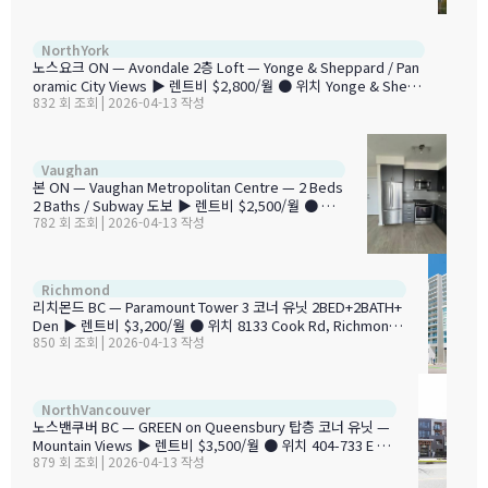
en / 2개 ■ 면적 900 sqft ◆ 입주 즉시 입주 가능 ✨ 주요 특징 •
첫 임대 — 깨끗하고 새것 같은 상태 • 남동향 — 탁 트인 전망 + 넓
은 발코니 • 세탁기/건조기 (In-suite) • 에어컨 • 주차 1대 + 락커 포
[노스요크
NorthYork
함 • 수도, 난방, 인터넷 포함 (전기만 별도) • 부분 가구 옵션 가능
노스요크 ON — Avondale 2층 Loft — Yonge & Sheppard / Pan
● 주변 시설 •…
oramic City Views ▶ 렌트비 $2,800/월 ● 위치 Yonge & Shepp
832 회 조회 | 2026-04-13 작성
ard, North York, Toronto, ON ■ 침실 / 욕실 1+1 BR (2층 로프트)
/ 2개 ■ 면적 850 sqft ◆ 입주 May 4, 2026 ✨ 주요 특징 • 2층 로
프트 구조 — 볼트 천장 • 대형 발코니 + 가스 BBQ 후크업 • 탁 트인
파노라마 시티 뷰 • 스톤 조리대 모던 주방 • 바닥부터 천장까지 통유
2BR + 2Bath Con
Vaughan
리 • 세탁기/건조기 (In-unit) • 에어컨 • 주차 1대 포함 • 가구 포함 (F
본 ON — Vaughan Metropolitan Centre — 2 Beds
urnished) …
2 Baths / Subway 도보 ▶ 렌트비 $2,500/월 ● 위치
782 회 조회 | 2026-04-13 작성
Jane St, Vaughan (Concord), ON L4K ■ 침실 / 욕
실 2BR / 2개 ■ 면적 650 sqft ◆ 입주 June 1, 2026
✨ 주요 특징 • 9ft 천장 + 오픈 컨셉 레이아웃 • 대형 발
코니 + 바닥부터 천장까지 통유리 • 세탁기/건조기 (In-
2BR + De
Richmond
unit) • 주차 포함 (Attached Garage) ● 주변 시설 •
리치몬드 BC — Paramount Tower 3 코너 유닛 2BED+2BATH+
Vaughan Metropolitan Centre 지하철역 도보 거리 •
Den ▶ 렌트비 $3,200/월 ● 위치 8133 Cook Rd, Richmond,
Vaughan Mills Mall • Can…
850 회 조회 | 2026-04-13 작성
BC V6Y 0L7 ■ 침실 / 욕실 2BR + Den / 2개 ■ 면적 900 sqft
◆ 입주 May 1, 2026 ✨ 주요 특징 • 바닥부터 천장까지 통유리
— 시티 뷰 • 오픈 컨셉 디자인 • 스테인리스 스틸 가전 모던 주방 •
스파 인스파이어드 마스터 엔스위트 • 넓은 프라이빗 발코니 • 세
2BR + 1Ba
NorthVancouver
탁기/건조기 (In-suite) • 에어컨 • 주차 1대 포함 • 수도 + 천연가
노스밴쿠버 BC — GREEN on Queensbury 탑층 코너 유닛 —
스 포함 (전기/인터넷 별도) ● 주변 시설 …
Mountain Views ▶ 렌트비 $3,500/월 ● 위치 404-733 E 3rd
879 회 조회 | 2026-04-13 작성
Street, North Vancouver, BC V7L 1G8 ■ 침실 / 욕실 2BR /
1개 ■ 면적 823 sqft ◆ 입주 June 15, 2026 ✨ 주요 특징 • 탑