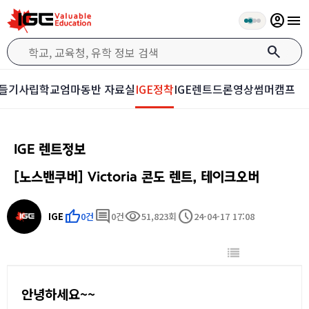
account_circle
menu
search
들기
사립학교
엄마동반 자료실
IGE정착
IGE렌트
드론영상
썸머캠프
IGE 렌트정보
[노스밴쿠버] Victoria 콘도 렌트, 테이크오버
thumb_up
comment
visibility
schedule
IGE
0건
0건
51,823회
24-04-17 17:08
안녕하세요~~