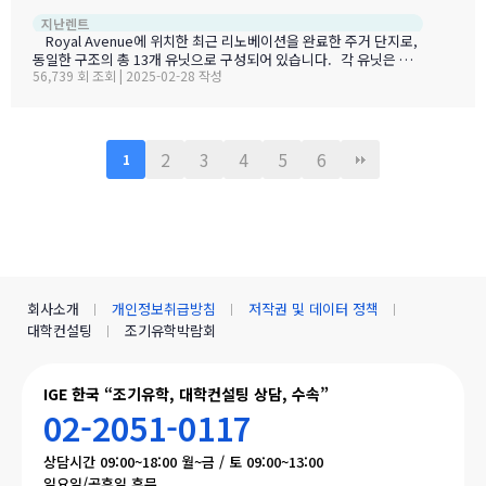
납공간 및 뒷마당 별도 창고 포함 편리한 위치 – 학교, 공원, Royal In
[캠룹스] 
지난렌트
land Hospital, 쇼핑몰, 대중교통, TRU까지 불과 몇 분 거리 ? 반려
Royal Avenue에 위치한 최근 리노베이션을 완료한 주거 단지로,
동물 불가
동일한 구조의 총 13개 유닛으로 구성되어 있습니다. 각 유닛은 전
56,739 회 조회 | 2025-02-28 작성
용 출입문과 1대의 전용 주차 공간을 갖추고 있습니다. 유닛 특징:
최신 대형 가전제품 완비 (냉장고, 레인지, 전자레인지 후드, 식기세
척기, 세탁기/건조기) 고급 쿼츠 조리대 & 언더마운트 싱크 소프트
클로징 기능이 적용된 신형 주방 캐비닛 새로운 조명 기구 설치 고급
스러운 와이드 플랭크 비닐 우드 바닥재 새 욕조 및 욕실 마감재 적용
2
3
4
5
6
1
추가 정보: 훈련된 반려견 및 고양이 입주 가능 (타인과 함께 생활하
는 데 익숙한 반려동물에 한함) 건물에서 제공하는 난방 시스템(라디
언트 히팅) 사용 각 유닛 개별 전기 온수탱크 보유 …
회사소개
개인정보취급방침
저작권 및 데이터 정책
대학컨설팅
조기유학박람회
IGE 한국 “조기유학, 대학컨설팅 상담, 수속”
02-2051-0117
상담시간 09:00~18:00 월~금 / 토 09:00~13:00
일요일/공휴일 휴무