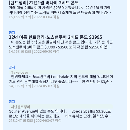
[렌트정리]22년1월 버나비 2베드 콘도
아래 매물 2베드 이며 가격은 $2950 이었습니다. 22년 1월 학기에
버나비에 정착 하는 고객을 위해서 소개해 드린 매물중에 하나 입니
15,156 회 조회 | 2022-03-04 작성
다. …
공지
22년 여름 렌트정리-노스밴쿠버 2베드 콘도 $2995
이 콘도는 한국식 고층 빌딩이 아닌 저층 콘도 입니다. 가격은 최근
노스밴쿠버 2베드 콘도 $3300 - $3500 보다 저렴 한 $2950 이었습
14,563 회 조회 | 2022-09-20 작성
니다.
공지
[노스벤]
Take over
안녕하세요~! 노스밴쿠버 Londsdale 지역 콘도에 매물 입니다! 여
기도 완전 론즈데일 중심지 너무 좋습니다~~~ 현 렌트비는 $3,622.
54,336 회 조회 | 2024-05-07 작성
5 CAD 정도이고 2beds+2bath+den 입니다. 렌트비는 인상될 수
있습니다. 테이크오버 물품들도 상태 엄청좋은데 정말 저렴한 가격
에 내두셨어요! ​ 7월 1일 입주로 가능하세요. TV, 세탁기, 건조기, 전
자레인지 오븐, 식기섹처기 모두 빌트인입니다. 남동향 집이라 채광
공지
[렌트정리
이 좋고, 콘도에 수영장(+사우나), 스쿼시 코트, gym있어서 아이들
지난렌트정리
과 사용하기 너무 좋습니다^^ 커뮤니티 센터가 따로 없네요~~~ *
Gollner Avenue에 있는 콘도 입니다. 2beds 2baths $3,300으
테이크오버는 정착서비스 신청해주신 분들 먼저 안내드리고 있습니
로 1년 계약을 해야하는 콘도에요. 바베큐하는 공간, 헬스장, 수영
218,247 회 조회 | 2024-03-07 작성
다!!!! (정착비용 납부) ​ 관심 있으신 분들은 저희 연결된 카톡으로 연
장, 놀이터도 있어 괜찮은 집입니다. 펫동반은 안되어요. Minoru
공원 바로 옆이라 좋습니다.
락주세요~!