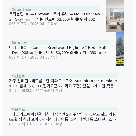
주요 특징 • 신축 — 첫 입주 유닛 • 새 가전 일체 (냉장고, 식
기세척기, 전자레인지) • 발코니 2개 • 세탁기/건조기 (In-un
2BR + 2Bath C
Coquitlam
it, 신제품) • 에어컨 • 반려동물 허용 (고양이 & 강아지) • 스
코퀴틀람 BC — Uptown 1 코너 유닛 — Mountain View
마트 택배 시스템 • 자전거 보관소 ● 주변 시설 • 대형 쇼
s + SkyTrain 인접 ▶ 렌트비 $2,800/월 ● 위치 602 Co
핑…
875 회 조회 | 2026-04-13 작성
mo Lake Avenue, Coquitlam, BC (Uptown 1, 10층)
■ 침실 / 욕실 2BR / 2개 ■ 면적 859 sqft ◆ 입주 May
1, 2026 ✨ 주요 특징 • 코너 유닛 — 북서향 마운틴 뷰 •
오픈 컨셉 레이아웃 • 와이드 플랭크 라미네이트 플로어
2BR + Den 
Burnaby
링 • 유럽 스타일 캐비닛 + 쿼츠 조리대 • 고급 통합 가전
버나비 BC — Concord Brentwood Highrise 2 Bed 2 Bath
+ 가스 쿡탑 • 넓은 발코니 — 산 전망 • 세탁기/건조기 (In
+ Den (906 sqft) ▶ 렌트비 $3,200/월 ● 위치 4890 Loughe
-suite) • 주차 1대 + 창고 1개 포함 ● 주변 시설 …
852 회 조회 | 2026-04-13 작성
ed Hwy, Burnaby, BC V5C 0N2 ■ 침실 / 욕실 2BR + Den /
2개 ■ 면적 906 sqft ◆ 입주 즉시 입주 가능 ✨ 주요 특징 • C
oncord Brentwood Hillside East 14층 • 906 sqft + 발코니
466 sqft • 중앙난방 + 에어컨 • 가스, 온수 포함 • 세탁기/건조
[캠룹스] 
지난렌트
기 (In-suite) • EV 충전 주차 1대 포함 • 가구 포함/미포함 선택
가구 완비된 2베드룸 + 덴 아파트 주소: Summit Drive, Kamloop
가능 ● 주변 시설 •…
s, BC 월세: $2,600 (전기요금 $75까지 포함) 침실: 2개 + 덴(작은
51,944 회 조회 | 2025-03-21 작성
방) 욕실: 1개 면적: 약 1,100평방피트 주차: 전용 주차 공간 포함 특
징:가구 완비 – 바로 입주 가능최신 주방 가전원목 마루, 침실은 안락
한 카펫냉난방 시스템 완비 – 사계절 내내 쾌적한 환경같은 층에 공
동 세탁실전용 주차 공간 포함 최적의 위치:TRU(톰슨리버스대학교),
[캠룹스] 
지난렌트
TCC, Sahali 초등학교, 쇼핑몰, 산책로 도보 거리아파트 바로 앞에
최근 리노베이션을 마친 매력적인 2층 주택입니다.밝고 넓은 거실
버스 정류장 – TRU까지 직행 추가 정보:금연, 금연기기 사용 금지,
(노출 빔 천장 포함), 넉넉한 다이닝룸, 최신 가전제품(스테인리스 컨
반려동물 및 파티 금지WiFi 포함참고인 정보 및 보증금 필수최대 입
63,132 회 조회 | 2025-02-28 작성
벡션 오븐 및 식기세척기 포함)이 갖춰진 주방이 특징입니다. 주택
주 인원: 2명 …
특징: 대형 데크 및 조경된 프라이빗 정원 – 쾌적한 야외 생활 가능 에
어컨 완비 – 실내에서도 쾌적한 환경 유지 넉넉한 수납공간 – 실내 수