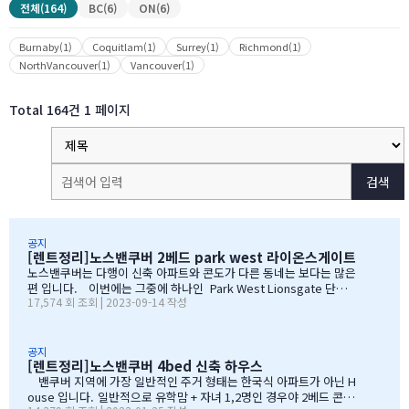
전체(164)
BC(6)
ON(6)
Burnaby(1)
Coquitlam(1)
Surrey(1)
Richmond(1)
NorthVancouver(1)
Vancouver(1)
Total 164건
1 페이지
검색
공지
[렌트정리]노스밴쿠버 2베드 park west 라이온스게이트
노스밴쿠버는 다행이 신축 아파트와 콘도가 다른 동네는 보다는 많은
편 입니다. 이번에는 그중에 하나인 Park West Lionsgate 단지
17,574 회 조회 | 2023-09-14 작성
입니다. 2베드에 한달 CAD $3,800 이었습니다. IGE에서 직접 찍
은 사진과 홍보용 이미지 같이 올립니다.
…
공지
[렌트정리]노스밴쿠버 4bed 신축 하우스
밴쿠버 지역에 가장 일반적인 주거 형태는 한국식 아파트가 아닌 H
ouse 입니다. 일반적으로 유학맘 + 자녀 1,2명인 경우야 2베드 콘도