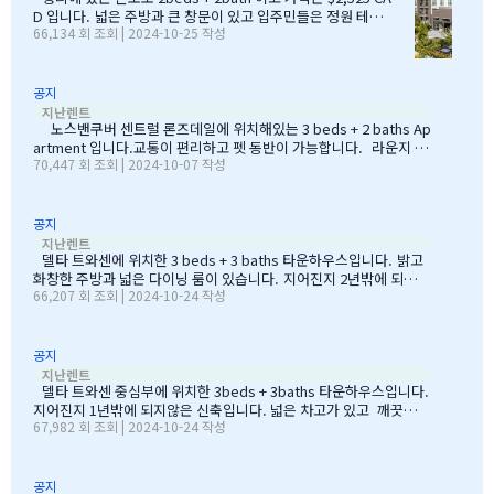
들어 서고 있는 신도시로 바뀌고 있습니다. 하여간 이 동네는 별도의
D 입니다. 넓은 주방과 큰 창문이 있고 입주민들은 정원 테라
66,134 회 조회 | 2024-10-25 작성
행정구역으로 트와센 이라는 city 입니다. "사우스델타,트와센"을 거
스와 어린이 놀이터를 이용할 수 있습니다. Willowbrook 쇼
의 같은 동네로 봅니다. 이번 렌트는 3bed 타운 하우스 이고 가격은
핑센터까지 차량으로 12분 거리에 있으며, Willoughby Com
munity Park, Langley Events Centre, Yorkson Communi
23년 여름 기준 한달에 $4,000 이었습니다. &nbs…
ty Park 에도 가깝습니다.
공지
[노스밴쿠
지난렌트
노스밴쿠버 센트럴 론즈데일에 위치해있는 3 beds + 2 baths Ap
artment 입니다.교통이 편리하고 펫 동반이 가능합니다. 라운지 공
70,447 회 조회 | 2024-10-07 작성
간, 높은 천장이 있는 로비, 전망 좋은 파티오 등을 편리하게 이용할
수 있습니다. 커뮤니티 플라자와 새로 조성된 1헥타르 규모의 다목적
시립 공원과 인접해 있고 집에서 몇 분 거리에 여러 산책로와 하이킹
코스가 있습니다.
공지
[델타] 
지난렌트
델타 트와센에 위치한 3 beds + 3 baths 타운하우스입니다. 밝고
화창한 주방과 넓은 다이닝 룸이 있습니다. 지어진지 2년밖에 되지않
66,207 회 조회 | 2024-10-24 작성
은 타운하우스이고 야외 수영장과 연중 내내 온수욕조, 피트니스 센
터, 요가/댄스 스튜디오, 어린이 놀이 공간등을 갖춘 보드워크 비치
클럽을 독점적으로 이용할 수 있습니다. 또한 산책과 자전거를 위한
해변 산책로,넓은 공원과 운동장, 인근의 트와센 밀스 몰이 있습니다.
공지
[델타] 
지난렌트
델타 트와센 중심부에 위치한 3beds + 3baths 타운하우스입니다.
지어진지 1년밖에 되지않은 신축입니다. 넓은 차고가 있고 깨끗한
67,982 회 조회 | 2024-10-24 작성
화이트 톤의 주방은 개인 테라스로 이어집니다. 커뮤니티 파크와 산
책로에 접근이 쉽고, 여러 상점, 레스토랑 및 서비스가 제공되는 트와
센 밀스 쇼핑 센터까지 도보 거리입니다.
공지