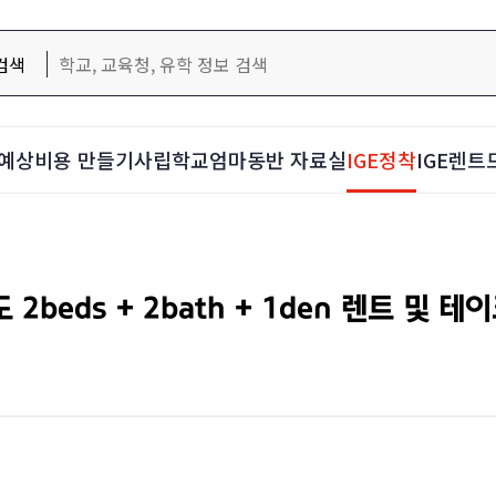
검색
예상비용 만들기
사립학교
엄마동반 자료실
IGE정착
IGE렌트
도 2beds + 2bath + 1den 렌트 및