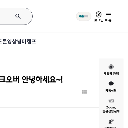
account_circle
menu
search
로그인
메뉴
드론영상
썸머캠프
캐유맘 카페
 테이크오버 안녕하세요~!
카톡상담
Zoom,
방문
상담신청