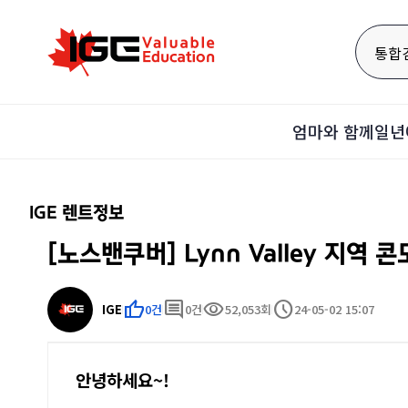
통합
엄마와 함께
일년
IGE 렌트정보
[노스밴쿠버] Lynn Valley 지역 콘
thumb_up
comment
visibility
schedule
IGE
0건
0건
52,053회
24-05-02 15:07
안녕하세요~!