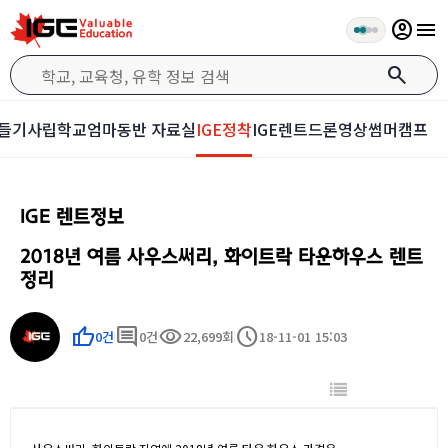
account_circle
menu
search
들기
사립학교
엄마동반 자료실
IGE정착
IGE렌트
드론영상
썸머캠프
IGE 렌트정보
2018년 여름 사우스써리, 화이트락 타운하우스 렌트
정리
thumb_up
comment
visibility
schedule
0건
0건
22,699회
18-11-01 15:03