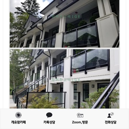
캐유맘카페
카톡상담
Zoom,방문
전화상담