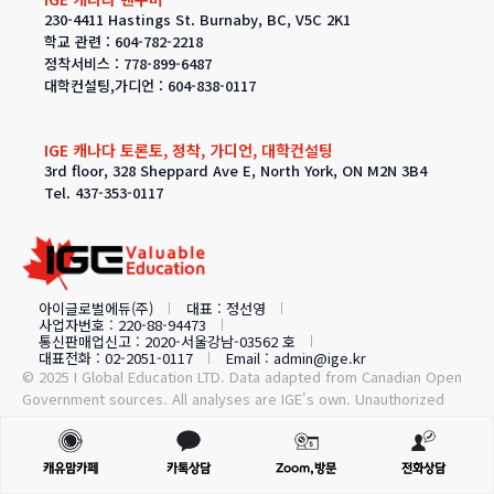
230-4411 Hastings St. Burnaby, BC, V5C 2K1
학교 관련 : 604-782-2218
정착서비스 : 778-899-6487
대학컨설팅,가디언 : 604-838-0117
IGE 캐나다 토론토, 정착, 가디언, 대학컨설팅
3rd floor, 328 Sheppard Ave E, North York, ON M2N 3B4
Tel. 437-353-0117
아이글로벌에듀(주)
대표 : 정선영
사업자번호 : 220-88-94473
통신판매업신고 : 2020-서울강남-03562 호
대표전화 : 02-2051-0117
Email : admin@ige.kr
© 2025 I Global Education LTD. Data adapted from Canadian Open
Government sources. All analyses are IGE's own. Unauthorized
use prohibited.
캐유맘카페
카톡상담
Zoom,방문
전화상담