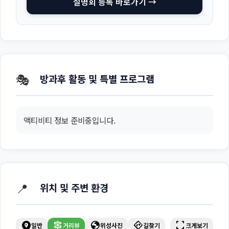
설명회 등록 바로가기 →
🎭
방과후 활동 및 특별 프로그램
액티비티 정보 준비중입니다.
📍
위치 및 주변 환경
explore_nearby
signpost
globe
directions
fullscreen
일반
거리뷰
위성사진
길찾기
크게보기