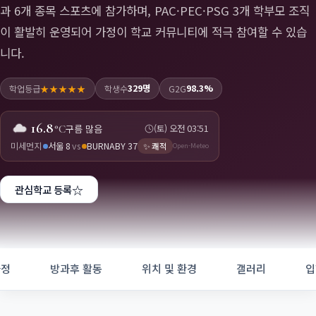
과 6개 종목 스포츠에 참가하며, PAC·PEC·PSG 3개 학부모 조직
이 활발히 운영되어 가정이 학교 커뮤니티에 적극 참여할 수 있습
니다.
329명
98.3%
학업등급
★★★★★
학생수
G2G
16.8
구름 많음
(토) 오전 03
:
51
°C
미세먼지
서울 8
vs
BURNABY 37
✨
쾌적
Open-Meteo
☆
관심학교 등록
과정
방과후 활동
위치 및 환경
갤러리
입