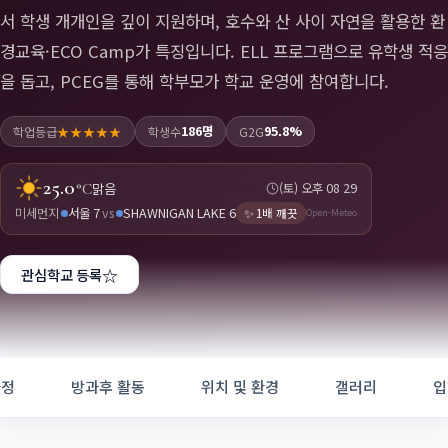
서 학생 개개인을 깊이 지원하며, 호수와 산 사이 자연을 활용한 환
경교육·ECO Camp가 특징입니다. ELL 프로그램으로 유학생 적응
을 돕고, PCEG를 통해 학부모가 학교 운영에 참여합니다.
186명
95.8%
학업등급
★★★★★
학생수
G2G
25.0
맑음
(토) 오후 08
:
29
°C
미세먼지
서울 7
vs
SHAWNIGAN LAKE 6
✨
1배 깨끗
Open-Meteo
☆
관심학교 등록
과정
방과후 활동
위치 및 환경
갤러리
입