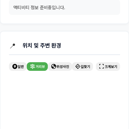
액티비티 정보 준비중입니다.
📍
위치 및 주변 환경
explore_nearby
signpost
globe
directions
fullscreen
일반
거리뷰
위성사진
길찾기
크게보기