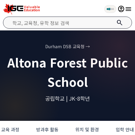
account_circle
menu
search
Durham DSB 교육청 →
Altona Forest Public
School
공립학교 | JK-8학년
교육 과정
방과후 활동
위치 및 환경
입학 안내