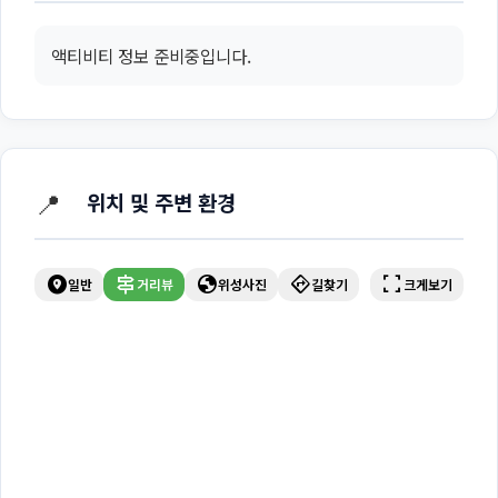
액티비티 정보 준비중입니다.
📍
위치 및 주변 환경
explore_nearby
signpost
globe
directions
fullscreen
일반
거리뷰
위성사진
길찾기
크게보기