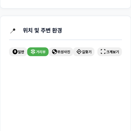
📍
위치 및 주변 환경
explore_nearby
signpost
globe
directions
fullscreen
일반
거리뷰
위성사진
길찾기
크게보기