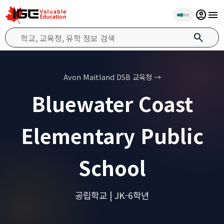
account_circle
menu
search
Avon Maitland DSB 교육청 →
Bluewater Coast
Elementary Public
School
공립학교 | JK-6학년