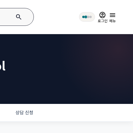
account_circle
menu
search
로그인
메뉴
l
상담 신청