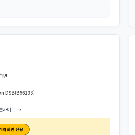
8학년
on DSB(B66133)
웹사이트 →
 계약회원 전용