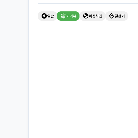
explore_nearby
signpost
globe
directions
일반
거리뷰
위성사진
길찾기