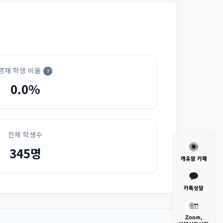
영재 학생 비율
?
0.0%
전체 학생수
345명
캐유맘 카페
카톡상담
Zoom,