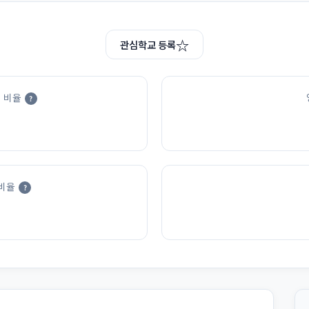
☆
관심학교 등록
 비율
?
비율
?