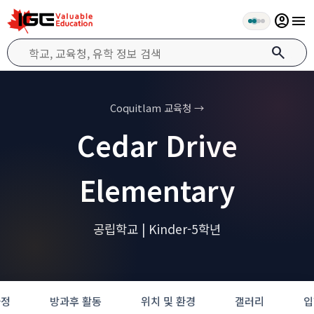
account_circle
menu
search
Coquitlam 교육청 →
Cedar Drive
Elementary
공립학교 | Kinder-5학년
과정
방과후 활동
위치 및 환경
갤러리
입