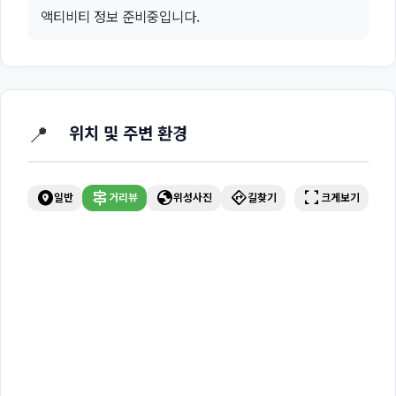
액티비티 정보 준비중입니다.
📍
위치 및 주변 환경
explore_nearby
signpost
globe
directions
fullscreen
일반
거리뷰
위성사진
길찾기
크게보기