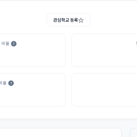
☆
관심학교 등록
 비율
?
비율
?