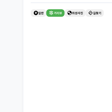
explore_nearby
signpost
globe
directions
일반
거리뷰
위성사진
길찾기