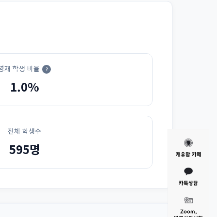
영재 학생 비율
?
1.0%
전체 학생수
595명
캐유맘 카페
카톡상담
Zoom,