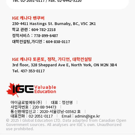
Tel. 02-2051-0117 / Fax. 02-6442-5220
IGE 캐나다 밴쿠버
230-4411 Hastings St. Burnaby, BC, V5C 2K1
학교 관련 : 604-782-2218
정착서비스 : 778-899-6487
대학컨설팅,가디언 : 604-838-0117
IGE 캐나다 토론토, 정착, 가디언, 대학컨설팅
3rd floor, 328 Sheppard Ave E, North York, ON M2N 3B4
Tel. 437-353-0117
아이글로벌에듀(주)
대표 : 정선영
사업자번호 : 220-88-94473
통신판매업신고 : 2020-서울강남-03562 호
대표전화 : 02-2051-0117
Email : admin@ige.kr
© 2025 I Global Education LTD. Data adapted from Canadian Open
Government sources. All analyses are IGE's own. Unauthorized
use prohibited.