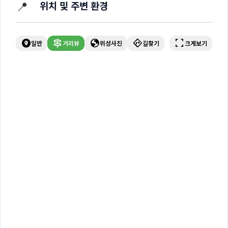
📍
위치 및 주변 환경
explore_nearby
signpost
globe
directions
fullscreen
일반
거리뷰
위성사진
길찾기
크게보기