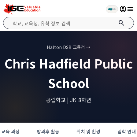
account_circle
menu
search
Halton DSB 교육청 →
Chris Hadfield Public
School
공립학교 | JK-8학년
교육 과정
방과후 활동
위치 및 환경
입학 안내