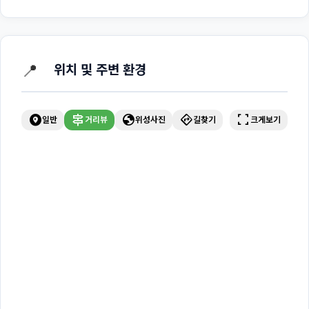
📍
위치 및 주변 환경
explore_nearby
signpost
globe
directions
fullscreen
일반
거리뷰
위성사진
길찾기
크게보기