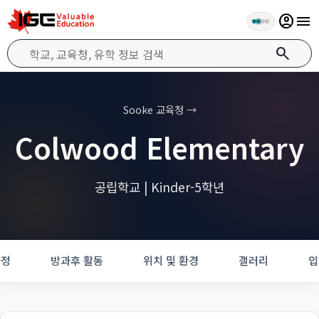
account_circle
menu
search
Sooke 교육청 →
Colwood Elementary
공립학교 | Kinder-5학년
과정
방과후 활동
위치 및 환경
갤러리
입