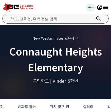
account_circle
menu
search
New Westminster 교육청 →
Connaught Heights
Elementary
공립학교 | Kinder-5학년
과정
방과후 활동
위치 및 환경
갤러리
입