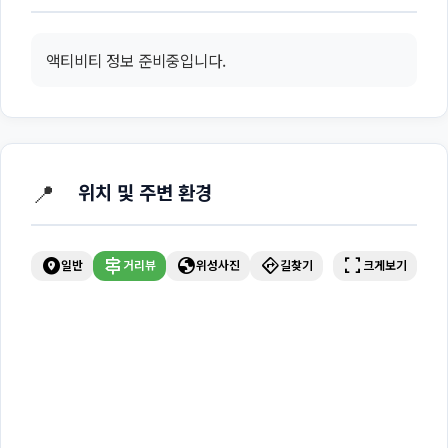
액티비티 정보 준비중입니다.
📍
위치 및 주변 환경
explore_nearby
signpost
globe
directions
fullscreen
일반
거리뷰
위성사진
길찾기
크게보기