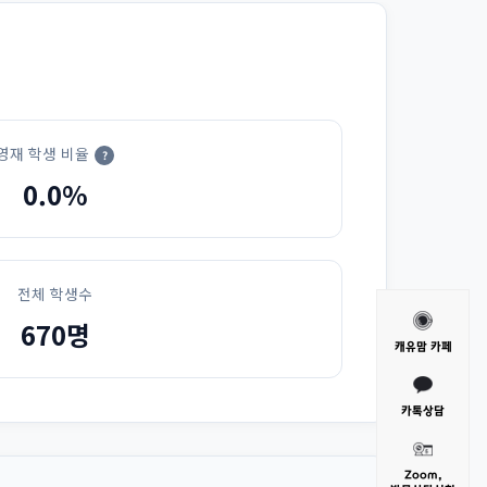
영재 학생 비율
?
0.0%
전체 학생수
670명
캐유맘 카페
카톡상담
Zoom,