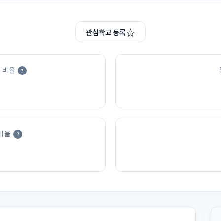
☆
관심학교 등록
 비율
?
비율
?