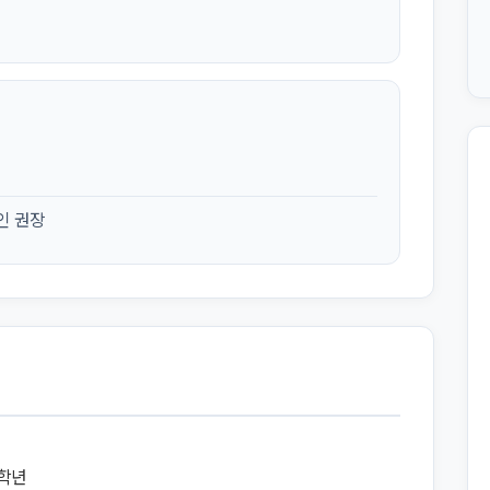
인 권장
8학년