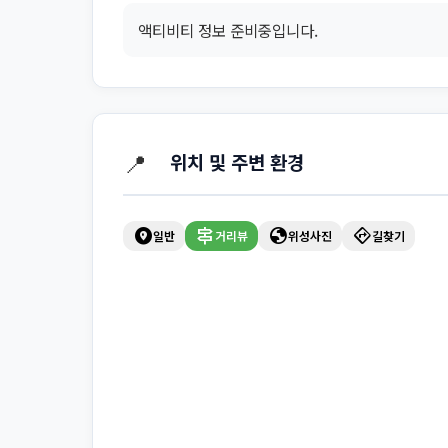
액티비티 정보 준비중입니다.
📍
위치 및 주변 환경
explore_nearby
signpost
globe
directions
일반
거리뷰
위성사진
길찾기