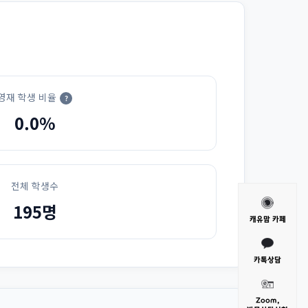
영재 학생 비율
?
0.0%
전체 학생수
195명
캐유맘 카페
카톡상담
Zoom,