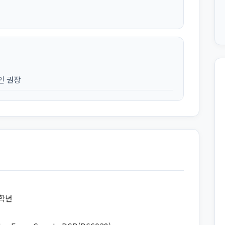
인 권장
8학년