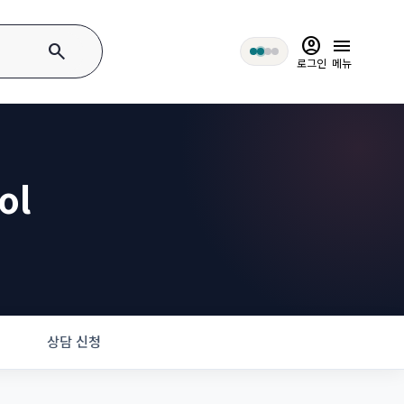
account_circle
menu
search
로그인
메뉴
ol
상담 신청