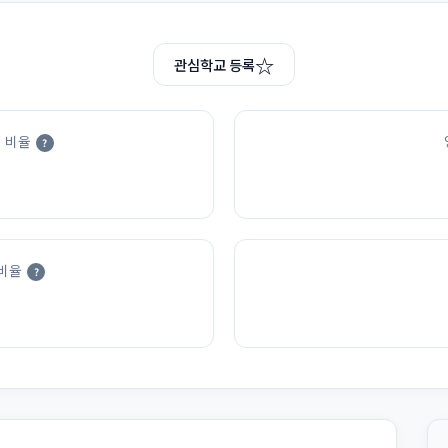
☆
관심학교 등록
 비율
?
비율
?