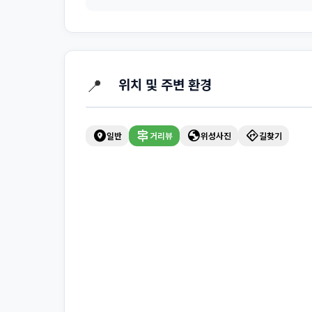
📍
위치 및 주변 환경
explore_nearby
signpost
globe
directions
일반
거리뷰
위성사진
길찾기