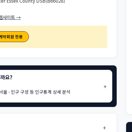
ter Essex County DSB(B66028)
웹사이트 →
 계약회원 전용
을까요?
+
비율 · 인구 구성 등 인구통계 상세 분석
+