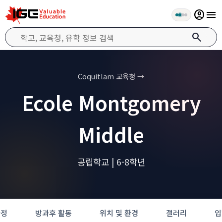
account_circle
menu
search
Coquitlam 교육청 →
Ecole Montgomery
Middle
공립학교 | 6-8학년
과정
방과후 활동
위치 및 환경
갤러리
입