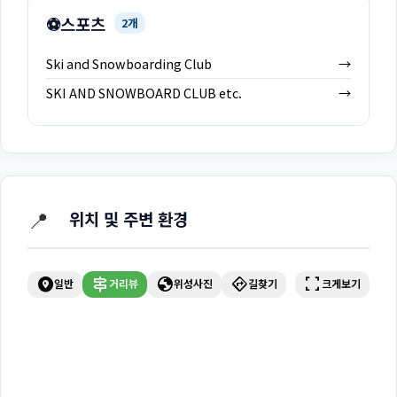
⚽
스포츠
2개
Ski and Snowboarding Club
→
SKI AND SNOWBOARD CLUB etc.
→
📍
위치 및 주변 환경
explore_nearby
signpost
globe
directions
fullscreen
일반
거리뷰
위성사진
길찾기
크게보기