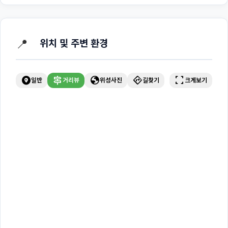
📍
위치 및 주변 환경
explore_nearby
signpost
globe
directions
fullscreen
일반
거리뷰
위성사진
길찾기
크게보기