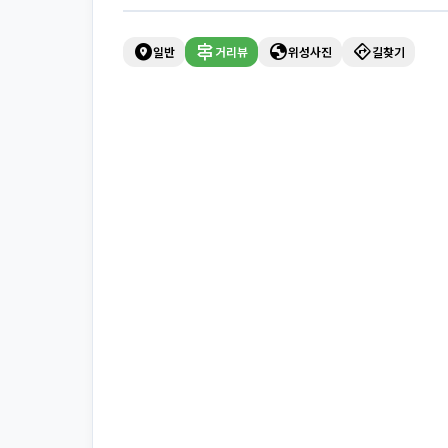
explore_nearby
signpost
globe
directions
일반
거리뷰
위성사진
길찾기