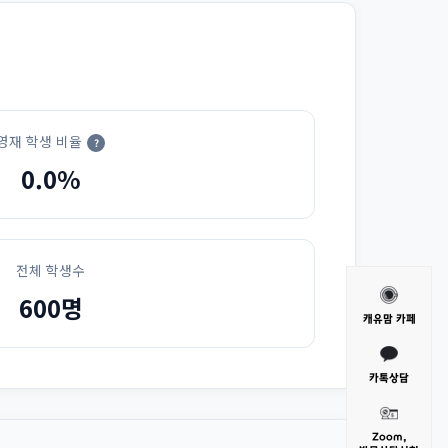
영재 학생 비율
?
0.0%
전체 학생수
600명
캐유맘 카페
카톡상담
Zoom,