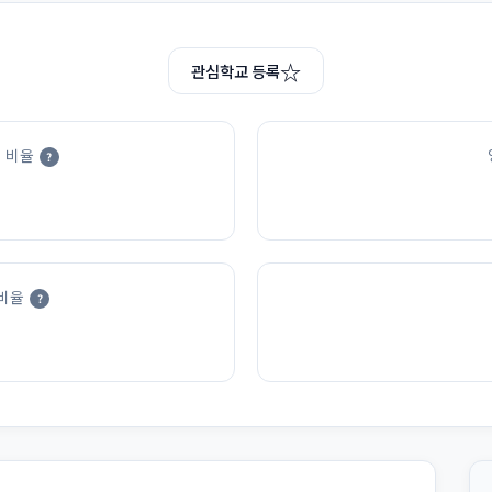
☆
관심학교 등록
 비율
?
비율
?