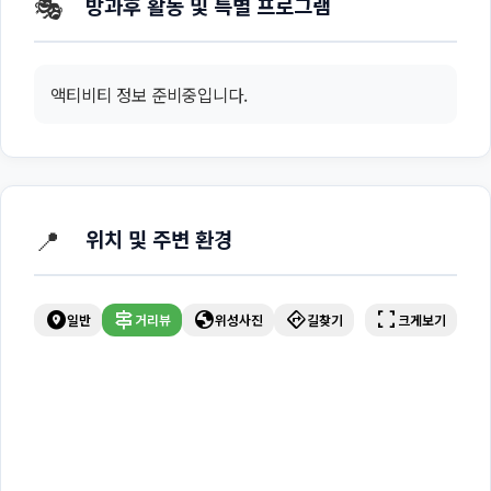
🎭
방과후 활동 및 특별 프로그램
액티비티 정보 준비중입니다.
📍
위치 및 주변 환경
explore_nearby
signpost
globe
directions
fullscreen
일반
거리뷰
위성사진
길찾기
크게보기