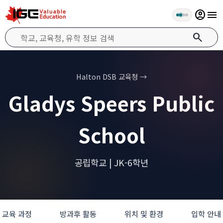
account_circle
menu
search
Halton DSB 교육청 →
Gladys Speers Public
School
공립학교 | JK-6학년
교육 과정
방과후 활동
위치 및 환경
입학 안내