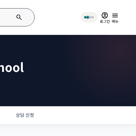
account_circle
menu
search
로그인
메뉴
hool
상담 신청