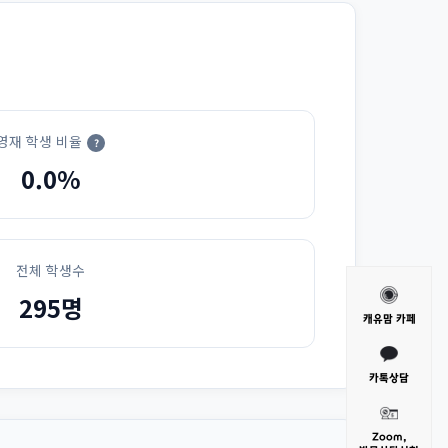
영재 학생 비율
?
0.0%
전체 학생수
295명
캐유맘 카페
카톡상담
Zoom,