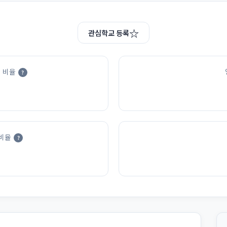
☆
관심학교 등록
 비율
?
비율
?