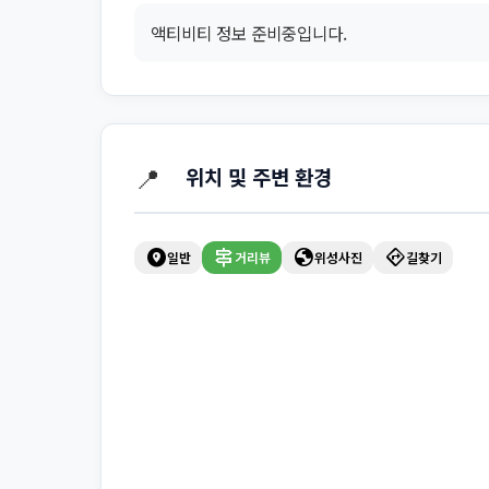
액티비티 정보 준비중입니다.
📍
위치 및 주변 환경
explore_nearby
signpost
globe
directions
일반
거리뷰
위성사진
길찾기