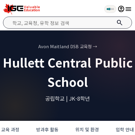
account_circle
menu
search
Avon Maitland DSB 교육청 →
Hullett Central Public
School
공립학교 | JK-8학년
교육 과정
방과후 활동
위치 및 환경
입학 안내