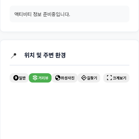
액티비티 정보 준비중입니다.
📍
위치 및 주변 환경
explore_nearby
signpost
globe
directions
fullscreen
일반
거리뷰
위성사진
길찾기
크게보기