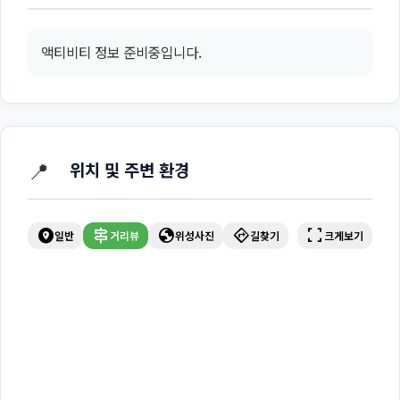
액티비티 정보 준비중입니다.
📍
위치 및 주변 환경
explore_nearby
signpost
globe
directions
fullscreen
일반
거리뷰
위성사진
길찾기
크게보기