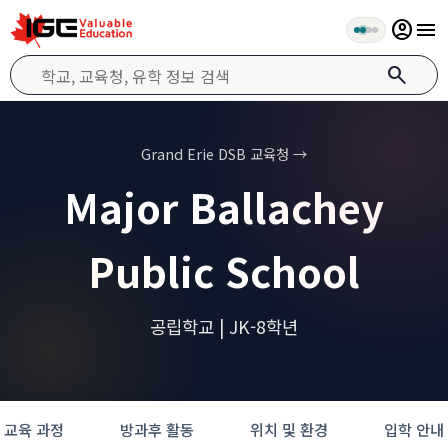
account_circle
menu
search
Grand Erie DSB 교육청 →
Major Ballachey
Public School
공립학교 | JK-8학년
교육 과정
방과후 활동
위치 및 환경
입학 안내