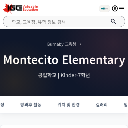
account_circle
menu
search
Burnaby 교육청 →
Montecito Elementary
공립학교 | Kinder-7학년
과정
방과후 활동
위치 및 환경
갤러리
입