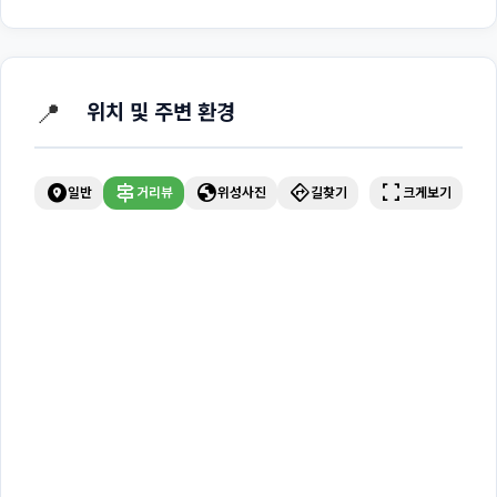
📍
위치 및 주변 환경
explore_nearby
signpost
globe
directions
fullscreen
일반
거리뷰
위성사진
길찾기
크게보기