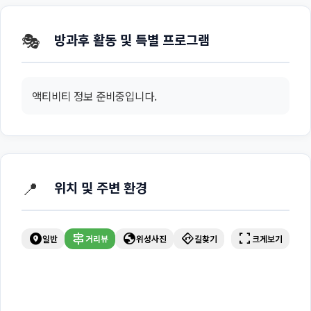
🎭
방과후 활동 및 특별 프로그램
액티비티 정보 준비중입니다.
📍
위치 및 주변 환경
explore_nearby
signpost
globe
directions
fullscreen
일반
거리뷰
위성사진
길찾기
크게보기