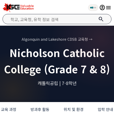
account_circle
menu
search
Algonquin and Lakeshore CDSB 교육청 →
Nicholson Catholic
College (Grade 7 & 8)
캐톨릭공립 | 7-8학년
교육 과정
방과후 활동
위치 및 환경
입학 안내