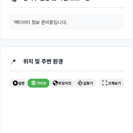
액티비티 정보 준비중입니다.
📍
위치 및 주변 환경
explore_nearby
signpost
globe
directions
fullscreen
일반
거리뷰
위성사진
길찾기
크게보기