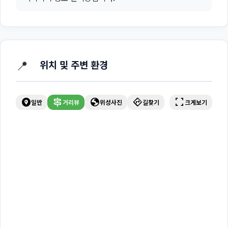
📍
위치 및 주변 환경
explore_nearby
signpost
globe
directions
fullscreen
일반
거리뷰
위성사진
길찾기
크게보기