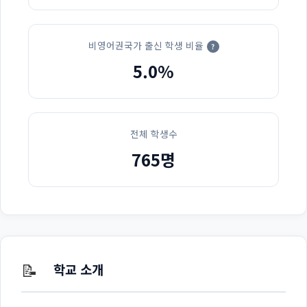
비영어권국가 출신 학생 비율
?
5.0%
전체 학생수
765명
📝
학교 소개