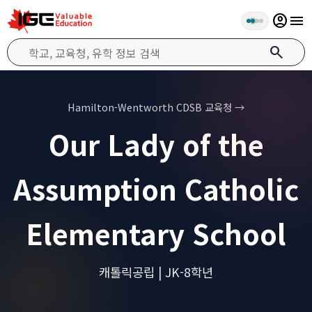
account_circle
menu
search
Hamilton-Wentworth CDSB 교육청 →
Our Lady of the
Assumption Catholic
Elementary School
캐톨릭공립 | JK-8학년