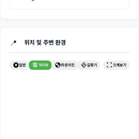
📍
위치 및 주변 환경
explore_nearby
signpost
globe
directions
fullscreen
일반
거리뷰
위성사진
길찾기
크게보기