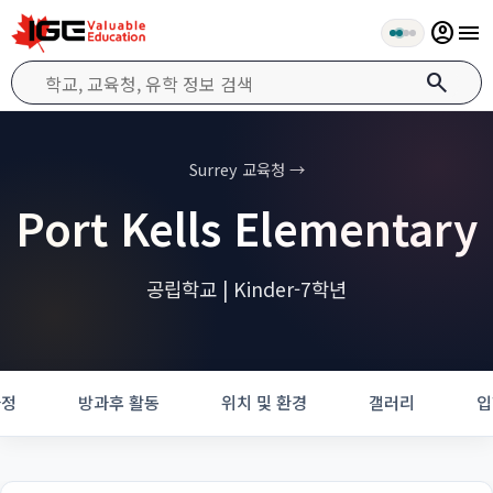
account_circle
menu
search
Surrey 교육청 →
Port Kells Elementary
공립학교 | Kinder-7학년
과정
방과후 활동
위치 및 환경
갤러리
입