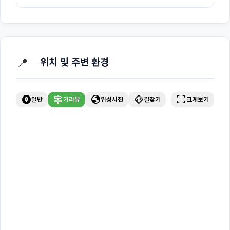
📍
위치 및 주변 환경
explore_nearby
signpost
globe
directions
fullscreen
일반
거리뷰
위성사진
길찾기
크게보기