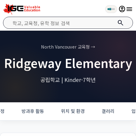
account_circle
menu
search
North Vancouver 교육청 →
Ridgeway Elementary
공립학교 | Kinder-7학년
과정
방과후 활동
위치 및 환경
갤러리
입