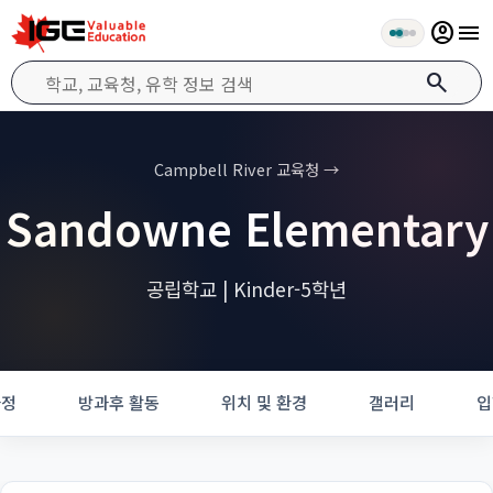
account_circle
menu
search
Campbell River 교육청 →
Sandowne Elementary
공립학교 | Kinder-5학년
과정
방과후 활동
위치 및 환경
갤러리
입