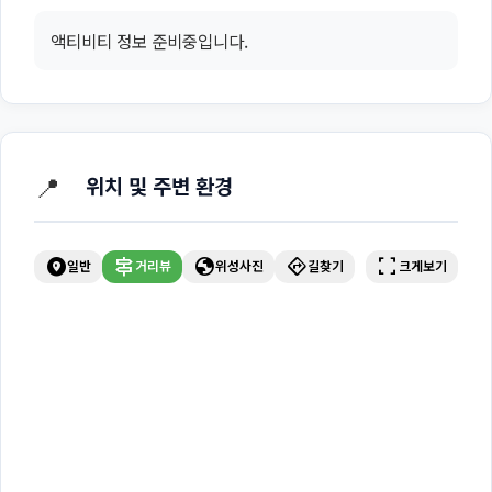
액티비티 정보 준비중입니다.
📍
위치 및 주변 환경
explore_nearby
signpost
globe
directions
fullscreen
일반
거리뷰
위성사진
길찾기
크게보기