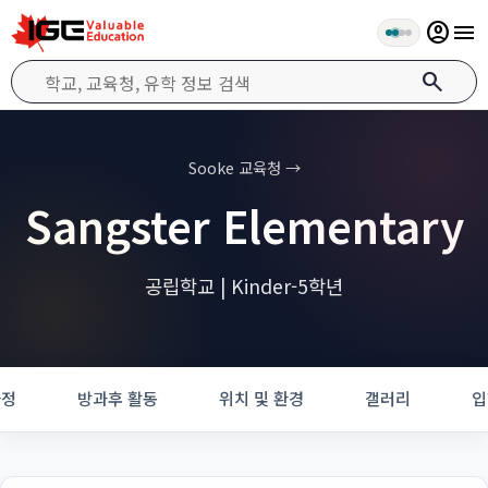
account_circle
menu
search
Sooke 교육청 →
Sangster Elementary
공립학교 | Kinder-5학년
과정
방과후 활동
위치 및 환경
갤러리
입