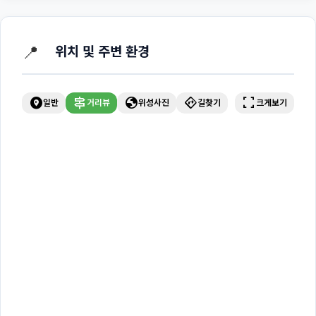
📍
위치 및 주변 환경
explore_nearby
signpost
globe
directions
fullscreen
일반
거리뷰
위성사진
길찾기
크게보기