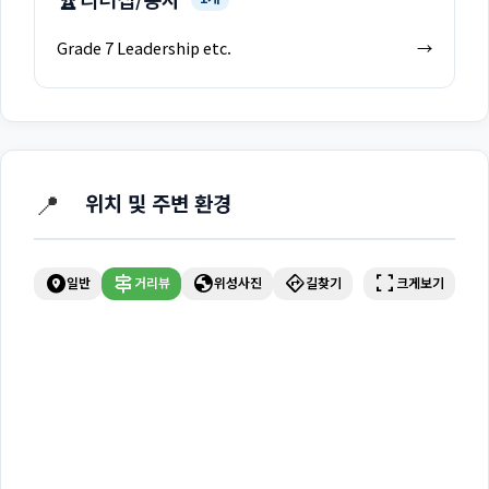
Grade 7 Leadership etc.
→
📍
위치 및 주변 환경
explore_nearby
signpost
globe
directions
fullscreen
일반
거리뷰
위성사진
길찾기
크게보기