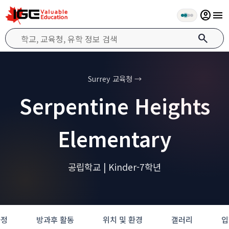
account_circle
menu
search
Surrey 교육청 →
Serpentine Heights
Elementary
공립학교 | Kinder-7학년
과정
방과후 활동
위치 및 환경
갤러리
입