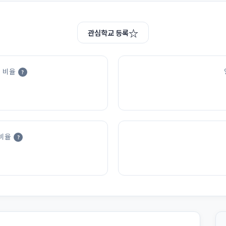
☆
관심학교 등록
 비율
?
비율
?