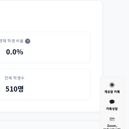
영재 학생 비율
?
0.0%
전체 학생수
510명
캐유맘 카페
카톡상담
Zoom,