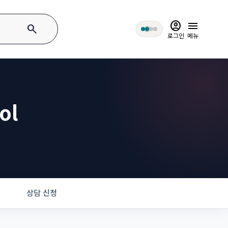
account_circle
menu
search
로그인
메뉴
ol
상담 신청