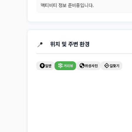
액티비티 정보 준비중입니다.
📍
위치 및 주변 환경
explore_nearby
signpost
globe
directions
일반
거리뷰
위성사진
길찾기