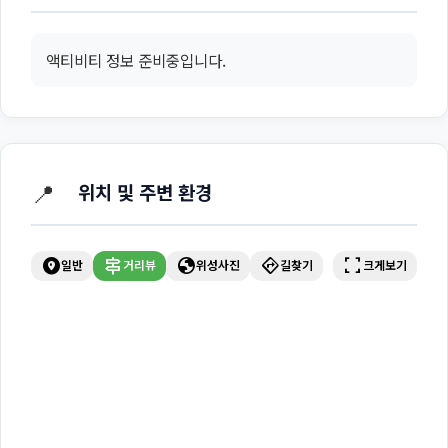
액티비티 정보 준비중입니다.
📍
위치 및 주변 환경
explore_nearby
signpost
globe
directions
fullscreen
일반
거리뷰
위성사진
길찾기
크게보기