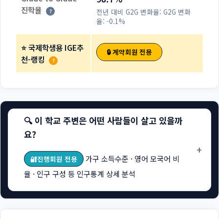
진학율
전년 대비 G2G 변화율:
G2G 변화
?
율: -0.1%
⭐ 국제학생용 IGE추
🔒 계약회원 전용
천-랭킹
?
🔍 이 학교 주변은 어떤 사람들이 살고 있을까
요?
+
가구 소득수준 · 영어 모국어 비
🔐진행회원 전용
율 · 인구 구성 등 인구통계 상세 분석