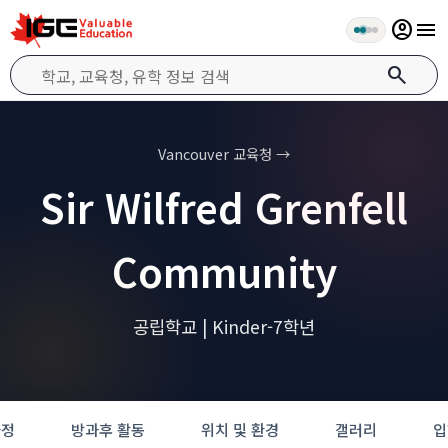
account_circle
menu
search
Vancouver 교육청 →
Sir Wilfred Grenfell
Community
공립학교 | Kinder-7학년
과정
방과후 활동
위치 및 환경
갤러리
입