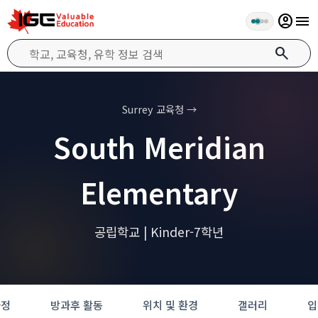
account_circle
menu
search
Surrey 교육청 →
South Meridian
Elementary
공립학교 | Kinder-7학년
과정
방과후 활동
위치 및 환경
갤러리
입