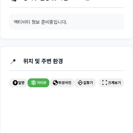
액티비티 정보 준비중입니다.
📍
위치 및 주변 환경
explore_nearby
signpost
globe
directions
fullscreen
일반
거리뷰
위성사진
길찾기
크게보기