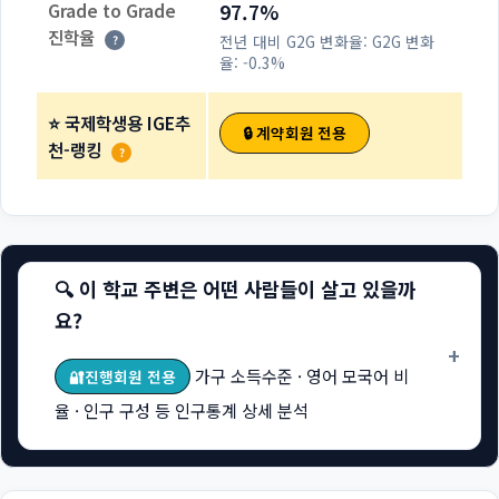
Grade to Grade
97.7%
진학율
전년 대비 G2G 변화율:
G2G 변화
?
율: -0.3%
⭐ 국제학생용 IGE추
🔒 계약회원 전용
천-랭킹
?
🔍 이 학교 주변은 어떤 사람들이 살고 있을까
요?
+
가구 소득수준 · 영어 모국어 비
🔐진행회원 전용
율 · 인구 구성 등 인구통계 상세 분석