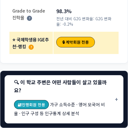
Grade to Grade
98.3%
진학율
전년 대비 G2G 변화율:
G2G 변화
?
율: -0.2%
⭐ 국제학생용 IGE추
🔒 계약회원 전용
천-랭킹
?
🔍 이 학교 주변은 어떤 사람들이 살고 있을까
요?
+
가구 소득수준 · 영어 모국어 비
🔐진행회원 전용
율 · 인구 구성 등 인구통계 상세 분석