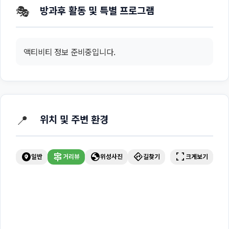
🎭
방과후 활동 및 특별 프로그램
액티비티 정보 준비중입니다.
📍
위치 및 주변 환경
explore_nearby
signpost
globe
directions
fullscreen
일반
거리뷰
위성사진
길찾기
크게보기