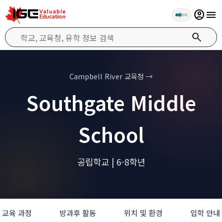
account_circle
menu
search
Campbell River 교육청 →
Southgate Middle
School
공립학교 | 6-8학년
교육 과정
방과후 활동
위치 및 환경
입학 안내