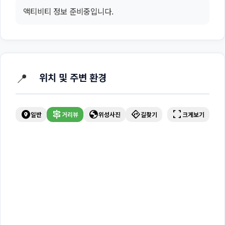
액티비티 정보 준비중입니다.
📍
위치 및 주변 환경
explore_nearby
signpost
globe
directions
fullscreen
일반
거리뷰
위성사진
길찾기
크게보기