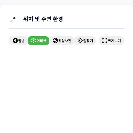
📍
위치 및 주변 환경
explore_nearby
signpost
globe
directions
fullscreen
일반
거리뷰
위성사진
길찾기
크게보기