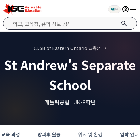
account_circle
menu
search
CDSB of Eastern Ontario 교육청 →
St Andrew's Separate
School
캐톨릭공립 | JK-8학년
교육 과정
방과후 활동
위치 및 환경
입학 안내