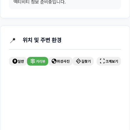
액티비티 정보 준비중입니다.
📍
위치 및 주변 환경
explore_nearby
signpost
globe
directions
fullscreen
일반
거리뷰
위성사진
길찾기
크게보기