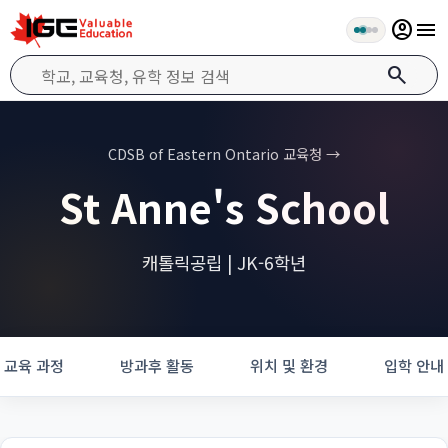
account_circle
menu
search
CDSB of Eastern Ontario 교육청 →
St Anne's School
캐톨릭공립 | JK-6학년
교육 과정
방과후 활동
위치 및 환경
입학 안내