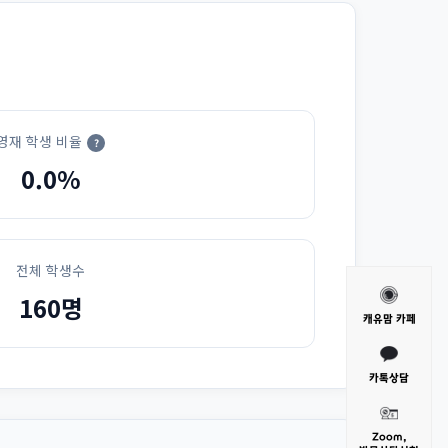
영재 학생 비율
?
0.0%
전체 학생수
160명
캐유맘 카페
카톡상담
Zoom,