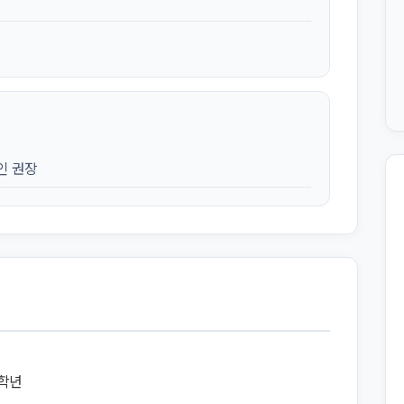
인 권장
8학년