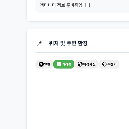
액티비티 정보 준비중입니다.
📍
위치 및 주변 환경
explore_nearby
signpost
globe
directions
일반
거리뷰
위성사진
길찾기