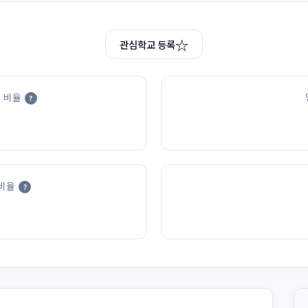
☆
관심학교 등록
 비율
?
비율
?